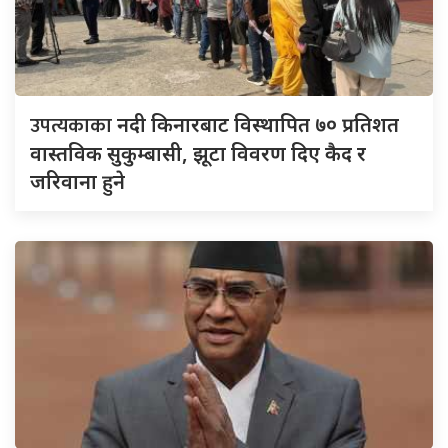
उपत्यकाका
नदी किनारबाट विस्थापित ७० प्रतिशत
वास्तविक सुकुम्बासी, झूटा विवरण दिए कैद र
जरिवाना हुने