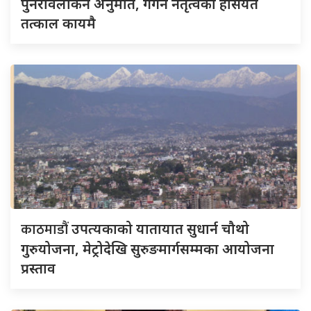
पुनरावलोकन अनुमति, गगन नेतृत्वको हैसियत
तत्काल कायमै
काठमाडौं
उपत्यकाको यातायात सुधार्न चौथो
गुरुयोजना, मेट्रोदेखि सुरुङमार्गसम्मका आयोजना
प्रस्ताव