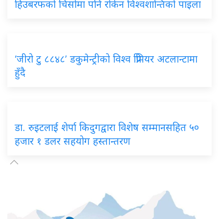
हिउबरफको चिसोमा पनि रोकेन विश्वशान्तिको पाइला
‘जीरो टु ८८४८’ डकुमेन्ट्रीको विश्व प्रिमियर अटलान्टामा
हुँदै
डा. रुइटलाई शेर्पा किदुगद्वारा विशेष सम्मानसहित ५०
हजार १ डलर सहयोग हस्तान्तरण