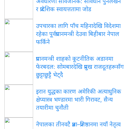
अवधारणा सार्वजनिक: संविधान पुनर्लेखन
र प्रादेशिक स्वायत्ततामा जोड
उपचारका लागि पाँच महिनादेखि विदेशमा
रहेका पूर्वप्रधानमन्त्री देउवा बिहीबार नेपाल
फर्किने
प्रधानमन्त्री शाहको कूटनीतिक अडानमा
फेरबदल: सोमबारदेखि प्रमुख राजदूतहरूसँग
छुट्टाछुट्टै भेट्दै
इरान युद्धका कारण अमेरिकी अत्याधुनिक
क्षेप्यास्त्र भण्डारमा भारी गिरावट, सैन्य
तयारीमा चुनौती
नेपालका तीनवटै प्रज्ञा–प्रतिष्ठानमा नयाँ नेतृत्व