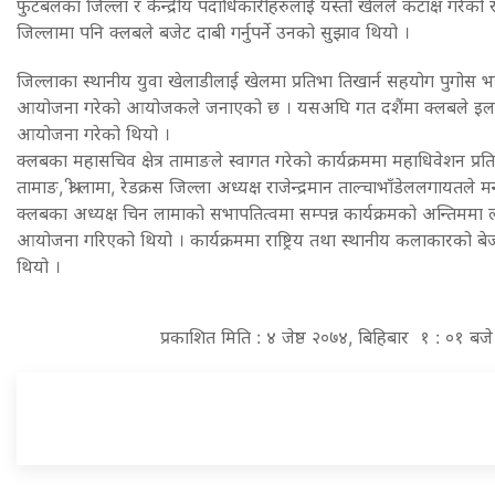
फुटबलका जिल्ला र केन्द्रीय पदाधिकारीहरुलाई यस्तो खेलले कटाक्ष गरेक
जिल्लामा पनि क्लबले बजेट दाबी गर्नुपर्ने उनको सुझाव थियो ।
जिल्लाका स्थानीय युवा खेलाडीलाई खेलमा प्रतिभा तिखार्न सहयोग पुगोस भन्ने
आयोजना गरेको आयोजकले जनाएको छ । यसअघि गत दशैंमा क्लबले इला
आयोजना गरेको थियो ।
क्लबका महासचिव क्षेत्र तामाङले स्वागत गरेको कार्यक्रममा महाधिवेशन प्रत
तामाङ, श्री लामा, रेडक्रस जिल्ला अध्यक्ष राजेन्द्रमान ताल्चाभाँडेललगायतले 
क्लबका अध्यक्ष चिन लामाको सभापतित्वमा सम्पन्न कार्यक्रमको अन्तिममा ल्
आयोजना गरिएको थियो । कार्यक्रममा राष्ट्रिय तथा स्थानीय कलाकारको बेजोड
थियो ।
प्रकाशित मिति : ४ जेष्ठ २०७४, बिहिबार १ : ०१ बजे