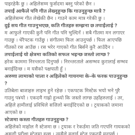
पाइरहेकै छु । अहिलेसम्म फुर्सदमा बस्नु परेको छैन ।
तपाईं आफैले पनि गीत लेख्नुहुन्छ कि गाउनुहुन्छ मात्रै ?
अहिलेसम्म गीत लेखेकी छैन । गाउने काम मात्र गरेकी छु ।
दुई सय गीत गाउनुभएछ, कति गीतहरु सम्झना छ तपाईंलाई ?
म आफुले गाएकी कुनै पनि गीत पनि भुल्दिनँ । सबै गीतमा मन लगाएर
गाउछु । धेरैपटक गाउँछु । संगीतमा फिल आउनुपर्छ । फिल आएपछि
गीतको रस आउँछ । रस भरेर गाएको गीत बिर्सने कुरै आउँदैन ।
तपाईलाई यो क्षेत्रमा कतिको सफल भइन्छ जस्तो लाग्छ ?
हरेक काममा निरन्तरता दिनुपर्छ । निरन्तरताले असम्भव कुरालाई सम्भव
बनाईदिन्छ । म यसैको पक्षपाती हुँ ।
अरुणा लामाको पाला र अहिलेको गायनमा के–के फरक पाउनुहुन्छ
?
उतिबेला बाजाहरु लाइभ हुने रहेछ । एकपटक मिस्टेक भयो भने पुरै
गाउनु प¥यो । एकदमै गाह्रो हुन्थ्यो कि जस्तो लाग्छ उहाँहरुलाई । तर,
अहिले हामीलाई प्रविधिले सजिलो बनाईदिएको छ । ट्रयाकको जमाना
आएको छ ।
स्टेजमा कस्ता गीतहरु गाउनुहुन्छ ?
अहिलेको माहोल नै स्टेजमा छ । ट्रयाक र रेकर्डमा जति गएपनि गायकको
असली परीक्षा स्टेजमा हुन्छ । त्यसैले मलाई स्टेज एकदमै मनपर्छ ।