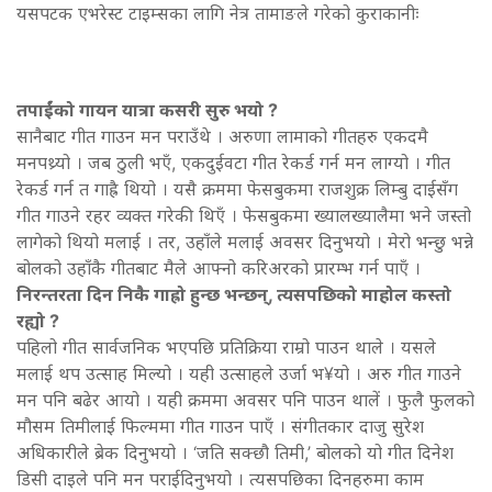
यसपटक एभरेस्ट टाइम्सका लागि नेत्र तामाङले गरेको कुराकानीः
तपाईंको गायन यात्रा कसरी सुरु भयो ?
सानैबाट गीत गाउन मन पराउँथे । अरुणा लामाको गीतहरु एकदमै
मनपथ्र्यो । जब ठुली भएँ, एकदुईवटा गीत रेकर्ड गर्न मन लाग्यो । गीत
रेकर्ड गर्न त गाह्रै थियो । यसै क्रममा फेसबुकमा राजशुक्र लिम्बु दाईसँग
गीत गाउने रहर व्यक्त गरेकी थिएँ । फेसबुकमा ख्यालख्यालैमा भने जस्तो
लागेको थियो मलाई । तर, उहाँले मलाई अवसर दिनुभयो । मेरो भन्छु भन्ने
बोलको उहाँकै गीतबाट मैले आफ्नो करिअरको प्रारम्भ गर्न पाएँ ।
निरन्तरता दिन निकै गाह्रो हुन्छ भन्छन्, त्यसपछिको माहोल कस्तो
रह्यो ?
पहिलो गीत सार्वजनिक भएपछि प्रतिक्रिया राम्रो पाउन थाले । यसले
मलाई थप उत्साह मिल्यो । यही उत्साहले उर्जा भ¥यो । अरु गीत गाउने
मन पनि बढेर आयो । यही क्रममा अवसर पनि पाउन थालें । फुलै फुलको
मौसम तिमीलाई फिल्ममा गीत गाउन पाएँ । संगीतकार दाजु सुरेश
अधिकारीले ब्रेक दिनुभयो । ‘जति सक्छौ तिमी,’ बोलको यो गीत दिनेश
डिसी दाइले पनि मन पराईदिनुभयो । त्यसपछिका दिनहरुमा काम