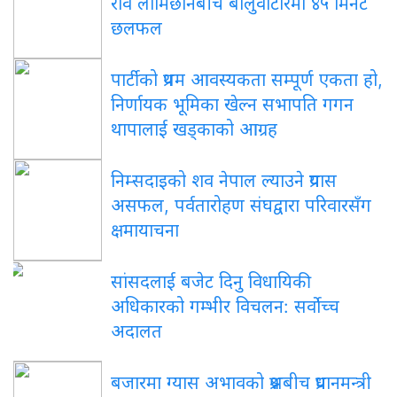
रवि लामिछानेबीच बालुवाटारमा ४५ मिनेट
छलफल
पार्टीको प्रथम आवस्यकता सम्पूर्ण एकता हो,
निर्णायक भूमिका खेल्न सभापति गगन
थापालाई खड्काको आग्रह
निम्सदाइको शव नेपाल ल्याउने प्रयास
असफल, पर्वतारोहण संघद्वारा परिवारसँग
क्षमायाचना
सांसदलाई बजेट दिनु विधायिकी
अधिकारको गम्भीर विचलन: सर्वोच्च
अदालत
बजारमा ग्यास अभावको प्रश्नबीच प्रधानमन्त्री