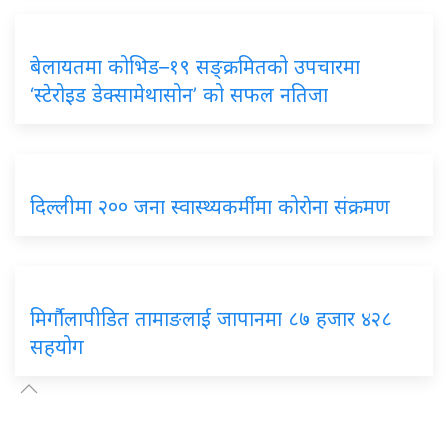
बेलायतमा कोभिड–१९ सङ्क्रमितको उपचारमा
‘स्टेरोइड डेक्सामेथासोन’ को सफल नतिजा
दिल्लीमा २०० जना स्वास्थ्यकर्मीमा कोराेना संक्रमण
मिर्गौलापीडित तामाङलाई जापानमा ८७ हजार ४२८
सहयोग