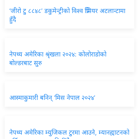
‘जीरो टु ८८४८’ डकुमेन्ट्रीको विश्व प्रिमियर अटलान्टामा
हुँदै
नेपथ्य अमेरिका श्रृंखला २०२४: कोलोराडोको
बोल्डरबाट सुरु
आस्माकुमारी बनिन् ‘मिस नेपाल २०२४’
नेपथ्य अमेरिका म्युजिकल टुरमा आउने, म्यानह्याटनको