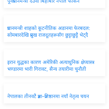
पूर्वप्रधानमन्त्री देउवा बिहीबार नेपाल फर्किने
प्रधानमन्त्री
शाहको कूटनीतिक अडानमा फेरबदल:
सोमबारदेखि प्रमुख राजदूतहरूसँग छुट्टाछुट्टै भेट्दै
इरान
युद्धका कारण अमेरिकी अत्याधुनिक क्षेप्यास्त्र
भण्डारमा भारी गिरावट, सैन्य तयारीमा चुनौती
नेपालका
तीनवटै प्रज्ञा–प्रतिष्ठानमा नयाँ नेतृत्व चयन