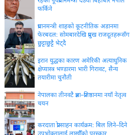
रहेका पूर्वप्रधानमन्त्री देउवा बिहीबार नेपाल
फर्किने
प्रधानमन्त्री
शाहको कूटनीतिक अडानमा
फेरबदल: सोमबारदेखि प्रमुख राजदूतहरूसँग
छुट्टाछुट्टै भेट्दै
इरान
युद्धका कारण अमेरिकी अत्याधुनिक
क्षेप्यास्त्र भण्डारमा भारी गिरावट, सैन्य
तयारीमा चुनौती
नेपालका
तीनवटै प्रज्ञा–प्रतिष्ठानमा नयाँ नेतृत्व
चयन
करदाता
प्रोत्साहन कार्यक्रम: बिल लिने–दिने
उपभोक्तालाई लाखौँको पुरस्कार