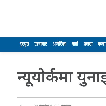
गृहपृष्ठ
समाचार
अमेरिका
वार्ता
प्रवास
कला 
न्यूयोर्कमा युन