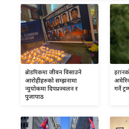
ब्रोडपिकमा
इरान
जीवन विसाउने
आरोहीहरुको सम्झनामा
अमेरिक
न्युयोकमा दिपप्रज्वलन र
गर्ने ट
पुजापाठ