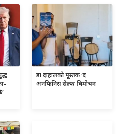
डा
ुद्ध
दाहालको पूस्तक ‘द
का–
अनफिनिस सेल्फ’ विमोचन
क’