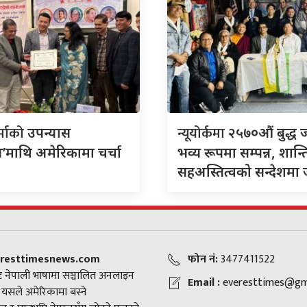
र्माको
न्यूयोर्कमा
उपन्यास
२५७०औं बुद्ध 
’माथि अमेरिकामा चर्चा
भव्य रूपमा सम्पन्न, शान्त
सहअस्तित्वको सन्देशमा
resttimesnews.com
फोन नं:
3477411522
 नेपाली भाषामा सञ्चालित अनलाइन
Email :
everesttimes@gm
। यसले अमेरिकामा बस्ने