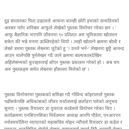
दुइ सन्तानका पिता दाहालले आफना कान्छी छोरी इभाको जन्मदिनको
अवसर पारेर शनिबार आफुले लेखेको पुस्तक विमोचन गरेका छन । ‘
आफु बैज्ञानिक भएपनि जीवनमा ९० प्रतिशत अरु भुमिकामा खोताल्न
सकेन की भन्ने मनमा ऊब्जिरहेको थियो । त्यही खोतल्ने क्रममा बोल्दै र
लेख्ने त्रममा पुस्तक लेख्नमा जुटेको हु ‘। उनले भने-‘ लेखनमा छुट्टै आनन्द
आउन थालेपछि पुर्नलेखन गदै जाने क्रममा बाल्यकालदेखिन
अहिलेसम्मको कुराहरुलाई छोएर पुस्तक प्रकाशन गरेको हो । अब थप
अरु पुस्तकहरु समेत लेख्नमा हौसल्ला मिलेको छ’ ।
पुस्तक विमोचनमा पुस्तकको समिक्षा गदै गोविन्द कोइरालाले पुस्तक
पढीसकेपछि अधिकांसको जीवन यर्थातालाई छर्लाङग पारेको अनुभव
सुनाए । पुस्तक रियाल्टर डा युवराज काडेलले विमोचन गरेका थिए ।
कार्यक्रममा एनसिएनसिका निर्वतमान अध्यक्ष आरपि पौडेल, एनआरएन
नर्थक्यारोलिना च्याप्टरको महासचिव मोहन न्यौपाने रियाल्टर डा कडेल र
पत्रकार आङछिरिङ शेर्पाले लेखक दाहाललाई बधाई दिदै आगामी लेखन