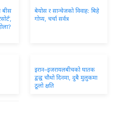
ा बीस
बेयोस र सान्चेजको विवाह: बिहे
ोर्ट’,
गोप्य, चर्चा सर्वत्र
होला?
इरान–इजरायलबीचको घातक
द्वन्द्व चौथो दिनमा, दुबै मुलुकमा
ठूलो क्षति