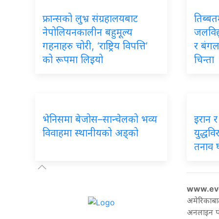
फ्रान्सको लुभ्र संग्रहालयबाट
तिब्बत
नेपोलियनकालीन बहुमूल्य
जलविद्
गहनाहरु चोरी, ‘राष्ट्रिय विपत्ति’
र बंगल
को रूपमा लिइयो
चिन्ता
भेनिसमा बेजोस–सान्चेलको भव्य
इरान 
विवाहमा स्थानीयको अड्को
युद्धवि
तनाव घट
www.ev
अमेरिकाबा
अनलाइन पत्