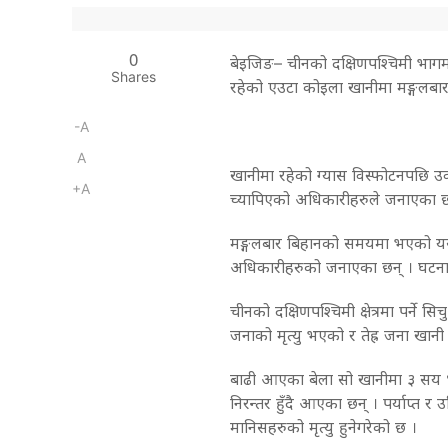
0
बेइजिङ– चीनको दक्षिणपश्चिमी भागमा र
Shares
रहेको एउटा कोइला खानीमा मङ्गलबा
-A
A
खानीमा रहेको ग्यास विस्फोटनपछि उ
+A
च्यापिएको अधिकारीहरुले जनाएका छ
मङ्गलबार बिहानको समयमा भएको यस व
अधिकारीहरुको जनाएका छन् । घटनास
चीनको दक्षिणपश्चिमी क्षेत्रमा पर्ने
जनाको मृत्यु भएको र तेह्र जना खानी
बाढी आएका बेला सो खानीमा ३ सय ४
निरन्तर हुँदै आएका छन् । पर्याप्त र
मानिसहरुको मृत्यु हुनेगरेको छ ।