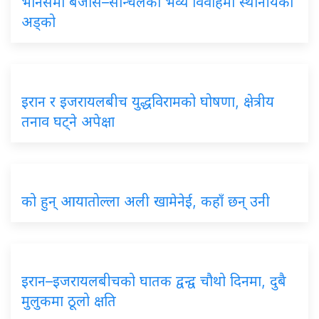
भेनिसमा बेजोस–सान्चेलको भव्य विवाहमा स्थानीयको
अड्को
इरान र इजरायलबीच युद्धविरामको घोषणा, क्षेत्रीय
तनाव घट्ने अपेक्षा
को हुन् आयातोल्ला अली खामेनेई, कहाँ छन् उनी
इरान–इजरायलबीचको घातक द्वन्द्व चौथो दिनमा, दुबै
मुलुकमा ठूलो क्षति