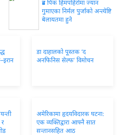
ब्रड पिक हिमपहिरोमा ज्यान
गुमाएका निर्मल पुर्जाको अन्त्येष्टि
बेलायतमा हुने
द्ध
डा दाहालको पूस्तक ‘द
ा–इरान
अनफिनिस सेल्फ’ विमोचन
जयन्ती
अमेरिकामा हृदयविदारक घटना:
 र
एक व्यक्तिद्वारा आफ्नै सात
जोड
सन्तानसहित आठ