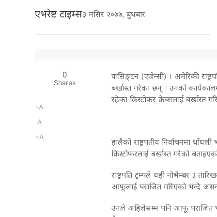
एभरेष्ट टाइम्स
३ मंसिर २०७७, बुधबार
0
वासिङ्टन (एजेन्सी) । अमेरिकी राष्ट्रपत
Shares
बर्खास्त गरेका छन् । उनको कार्यकालमा
रहेका क्रिस्टोफर क्रेब्सलाई बर्खास्त ग
-A
A
+A
हालैको राष्ट्रपतीय निर्वाचनमा धाँध
क्रिस्टोफरलाई बर्खास्त गरेको बताइएक
राष्ट्रपति ट्रम्पले यही नोभेम्बर ३ त
आफूलाई पराजित गरिएको भन्दै असन्त
उनले अहिलेसम्म पनि आफू पराजित भएक