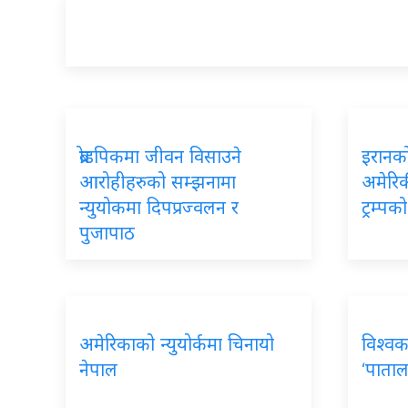
ब्रोडपिकमा जीवन विसाउने
इरानको
आरोहीहरुको सम्झनामा
अमेरिकी
न्युयोकमा दिपप्रज्वलन र
ट्रम्प
पुजापाठ
अमेरिकाको न्युयोर्कमा चिनायो
विश्वक
नेपाल
‘पाताल