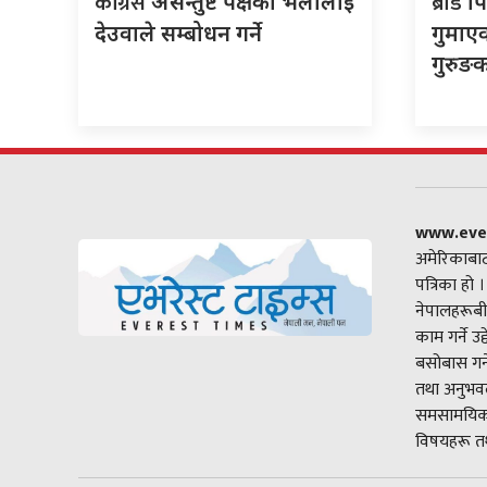
कांग्रेस
ब्रोड
असन्तुष्ट पक्षको भेलालाई
पि
देउवाले सम्बोधन गर्ने
गुमाएक
गुरुङ
www.eve
अमेरिकाबाट
पत्रिका हो 
नेपालहरूबी
काम गर्ने उ
बसोबास गर्
तथा अनुभवल
समसामयिक 
विषयहरू तथ