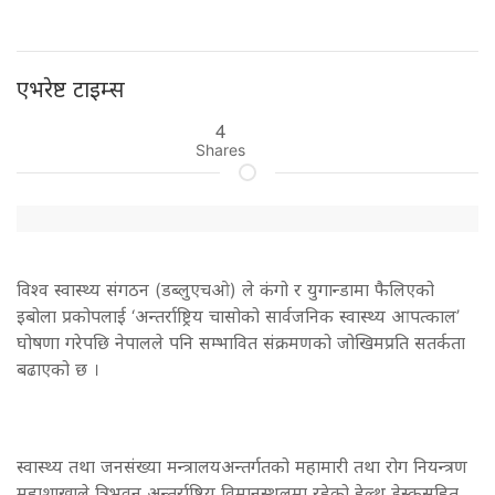
एभरेष्ट टाइम्स
4
Shares
विश्व स्वास्थ्य संगठन (डब्लुएचओ) ले कंगो र युगान्डामा फैलिएको
इबोला प्रकोपलाई ‘अन्तर्राष्ट्रिय चासोको सार्वजनिक स्वास्थ्य आपत्काल’
घोषणा गरेपछि नेपालले पनि सम्भावित संक्रमणको जोखिमप्रति सतर्कता
बढाएको छ ।
स्वास्थ्य तथा जनसंख्या मन्त्रालयअन्तर्गतको महामारी तथा रोग नियन्त्रण
महाशाखाले त्रिभुवन अन्तर्राष्ट्रिय विमानस्थलमा रहेको हेल्थ डेस्कसहित