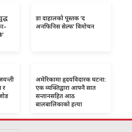
ुद्ध
डा दाहालको पूस्तक ‘द
का–
अनफिनिस सेल्फ’ विमोचन
क’
 जयन्ती
अमेरिकामा हृदयविदारक घटना:
ि र
एक व्यक्तिद्वारा आफ्नै सात
 जोड
सन्तानसहित आठ
बालबालिकाको हत्या