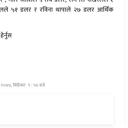
ेलले ५१ डलर र रविना थापाले २७ डलर आर्थिक
र्नुस
्र २०७४, बिहिबार ९ : ५४ बजे