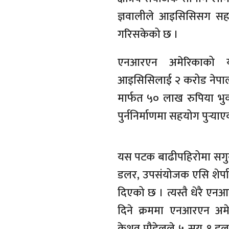
ज्ञवालीले आइसिसिसग सहका
गरिसकेको छ ।
एनआरएन अमेरिकाको यो
आइसिसिलाई २ करोड नेपाली 
मार्फत ५० लाख रुपिया भुकम
पुर्ननिर्माणमा सहयोग पुर्‍या
यस पटक बाढीपहिरोमा सगु
डलर, उपसंयोजक एसि शेर्पा
दिएको छ । त्यस्तै धेरै ए
दिने क्रममा एनआरएन अमेरि
केशव पौडेलले ५ सय १ डलर