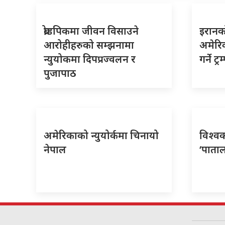
ब्रोडपिकमा जीवन विसाउने
इरानको
आरोहीहरुको सम्झनामा
अमेरिक
न्युयोकमा दिपप्रज्वलन र
गर्ने ट
पुजापाठ
अमेरिकाको न्युयोर्कमा चिनायो
विश्वक
नेपाल
‘पाताल