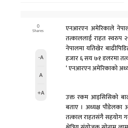
0
एनआरएन अमेरिकाले नेपालक
Shares
तत्काललाई राहत स्वरुप २५
नेपालमा यतिखेर बाढीपिडित
-A
हजार ६ सय ७१ डलरमा तत्क
‘ एनआरएन अमेरिकाको अध्यक्
A
+A
उक्त रकम आइसिसिको बाढी
बताए । अध्यक्ष पौडेलका अ
तत्काल राहतसंगै सहयोग ग
क्षेत्रिय संयोजक सोनाम ला