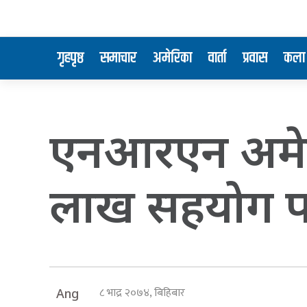
गृहपृष्ठ
समाचार
अमेरिका
वार्ता
प्रवास
कला 
एनआरएन अमेर
लाख सहयोग प
८ भाद्र २०७४, बिहिबार
Ang