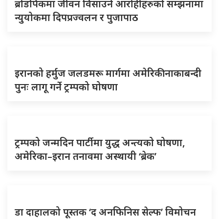
ब्रोडपिकमा जीवन विसाउने आरोहीहरुको सम्झनामा
न्युयोकमा दिपप्रज्वलन र पुजापाठ
इरानको हर्मुज जलडमरू मार्गमा अमेरिकी नाकाबन्दी
पुनः लागू गर्ने ट्रम्पको घोषणा
ट्रम्पको जन्मदिन पार्टीमा युद्ध अन्त्यको घोषणा,
अमेरिका–इरान तनावमा अस्थायी ‘ब्रेक’
डा दाहालको पूस्तक ‘द अनफिनिस सेल्फ’ विमोचन