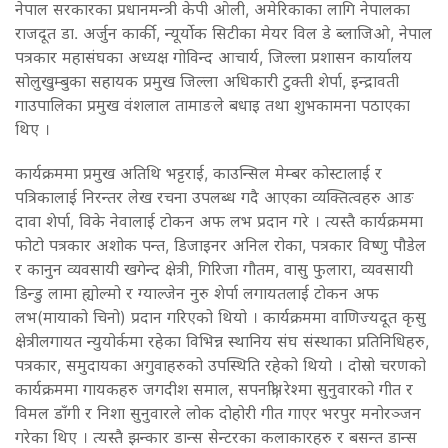
नेपाल सरकारका प्रधानमन्त्री केपी ओली, अमेरिकाका लागि नेपालका
राजदूत डा. अर्जुन कार्की, न्यूर्योक सिटीका मेयर विल डे ब्लाजिओ, नेपाल
पत्रकार महासंघका अध्यक्ष गोविन्द आचार्य, जिल्ला प्रशासन कार्यालय
सोलुखुम्बुका सहायक प्रमुख जिल्ला अधिकारी टुक्ती शेर्पा, इन्द्रावती
गाउपालिका प्रमुख वंशलाल तामाङले बधाइ तथा शुभकामना पठाएका
थिए ।
कार्यक्रममा प्रमुख अतिथि भट्टराई, काउन्सिल मेम्बर कोस्टालाई र
पत्रिकालाई निरन्तर लेख रचना उपलब्ध गदै आएका व्यक्तित्वहरु आङ
दावा शेर्पा, विके नेवालाई टोकन अफ लभ प्रदान गरे । त्यस्तै कार्यक्रममा
फोटो पत्रकार अशोक पन्त, डिजाइनर अनिल रोका, पत्रकार विष्णु पौडेल
र कानुन व्यवसायी खगेन्द क्षेत्री, गिरिजा गौतम, वासु फुलारा, व्यवसायी
डिन्डु लामा ह्योल्मो र ग्याल्जेन नुरु शेर्पा लगायतलाई टोकन अफ
लभ(मायाको चिनो) प्रदान गरिएको थियो । कार्यक्रममा वाणिज्यदूत कृसु
क्षेत्रीलगायत न्युयोर्कमा रहेका विभिन्न स्थानिय संघ संस्थाका प्रतिनिधिहरु,
पत्रकार, समुदायका अगुवाहरुको उपस्थिति रहेको थियो । दोस्रो चरणको
कार्यक्रममा गायकहरु जगदीश समाल, सपनाश्री, रेश्मा सुनुवारको गीत र
विमल डाँगी र निशा सुनुवारले लोक दोहोरी गीत गाएर भरपुर मनोरञ्जन
गरेका थिए । त्यस्तै झन्कार डान्स सेन्टरका कलाकारहरु र बसन्त डान्स