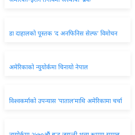
डा दाहालको पूस्तक ‘द अनफिनिस सेल्फ’ विमोचन
अमेरिकाको न्युयोर्कमा चिनायो नेपाल
विश्वकर्माको उपन्यास ‘पाताल’माथि अमेरिकामा चर्चा
न्यूयोर्कमा २५७०औं बुद्ध जयन्ती भव्य रूपमा सम्पन्न,