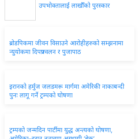
उपभोक्तालाई लाखौँको पुरस्कार
ब्रोडपिकमा जीवन विसाउने आरोहीहरुको सम्झनामा
न्युयोकमा दिपप्रज्वलन र पुजापाठ
इरानको हर्मुज जलडमरू मार्गमा अमेरिकी नाकाबन्दी
पुनः लागू गर्ने ट्रम्पको घोषणा
ट्रम्पको जन्मदिन पार्टीमा युद्ध अन्त्यको घोषणा,
अमेरिका–इरान तनावमा अस्थायी ‘ब्रेक’