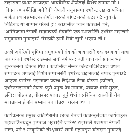
टाइम्सका प्रधान सम्पादक आङछिरिङ शेर्पालाई विशेष सम्मान गरे ।
‘विगत १० वर्षदेखि अमेरिकी नेपाली समुदायमा एभरेस्ट टाइम्स पत्रिका
मार्फत प्रधानसम्पादक शेर्पाले गरेको योगदानको कदर गदै न्युयोर्क
सिटिबाट यो सम्मान गरेको हो,’ काउन्सिल म्यान कोस्टाले भने,
‘अमेरिकामा नेपाली समुदायको सेवासँगै एक दशकदेखि एभरेस्ट टाइम्सले
समुदायमा पुर्‍याएको सेवाप्रति हामी निकै खुसी भएका छौं ।’
उनले अमेरिकी भूमिमा समुदायको सेवाको भावनासँगै एक दशकको यात्रा
पार गरेको एभरेस्ट टाइम्सले सयौ बर्ष भन्द बढी यात्रा गर्न सकोस भन्ने
शुभकामना दिएका थिए । काउन्सिल मेम्बर कोन्टानटिनिदेसले प्रधान
सम्पादक शेर्पालाई विशेष सम्मानसँगै एभरेस्ट टाइम्सलाई सघाउ पुर्‍याउदै
आएका एभरेस्ट टाइम्सका प्रबन्ध निर्देशक तेम्बा दोङमा हयोल्मो,
एभरेष्टटाइम्सको नेपाल व्युरो प्रमुख नेत्र तामाङ, पत्रकार मच्छे गुरुङ,
इन्दिरा चोङबाङ, गीतकार पासाङ नुर्बु शेर्पा र प्रविधिक सहयोगी रोज
मोक्तानलाई पनि सम्मान पत्र वितरण गरेका थिए ।
कार्यक्रमका प्रमुख अतिथिसमेत रहेका नेपाली काउन्सुलेटका कार्यवाहक
महावाणिज्यदूत पुष्पराज भट्टराईले एभरेस्ट टाइम्सले प्रवासमा नेपाली
भाषा, धर्म र सस्कृतिको संरक्षणको लागी महत्वपुर्ण योगदान पुर्‍याउदै