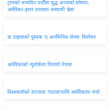
ट्रम्पको जन्मदिन पार्टीमा युद्ध अन्त्यको घोषणा,
अमेरिका–इरान तनावमा अस्थायी ‘ब्रेक’
डा दाहालको पूस्तक ‘द अनफिनिस सेल्फ’ विमोचन
अमेरिकाको न्युयोर्कमा चिनायो नेपाल
विश्वकर्माको उपन्यास ‘पाताल’माथि अमेरिकामा चर्चा