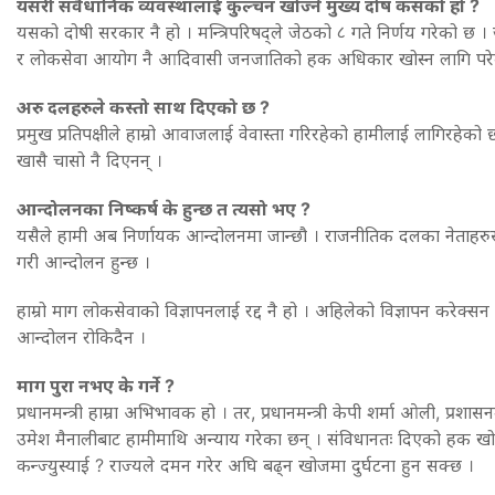
यसरी संवैधानिक व्यवस्थालाई कुल्चन खोज्ने मुख्य दोष कसको हो ?
यसको दोषी सरकार नै हो । मन्त्रिपरिषद्ले जेठको ८ गते निर्णय गरेको छ । 
र लोकसेवा आयोग नै आदिवासी जनजातिको हक अधिकार खोस्न लागि परे
अरु दलहरुले कस्तो साथ दिएको छ ?
प्रमुख प्रतिपक्षीले हाम्रो आवाजलाई वेवास्ता गरिरहेको हामीलाई लागिरह
खासै चासो नै दिएनन् ।
आन्दोलनका निष्कर्ष के हुन्छ त त्यसो भए ?
यसैले हामी अब निर्णायक आन्दोलनमा जान्छौ । राजनीतिक दलका नेताहरुस
गरी आन्दोलन हुन्छ ।
हाम्रो माग लोकसेवाको विज्ञापनलाई रद्द नै हो । अहिलेको विज्ञापन करेक्सन गर
आन्दोलन रोकिदैन ।
माग पुरा नभए के गर्ने ?
प्रधानमन्त्री हाम्रा अभिभावक हो । तर, प्रधानमन्त्री केपी शर्मा ओली, प्रश
उमेश मैनालीबाट हामीमाथि अन्याय गरेका छन् । संविधानतः दिएको हक ख
कन्ज्युस्याई ? राज्यले दमन गरेर अघि बढ्न खोजमा दुर्घटना हुन सक्छ ।