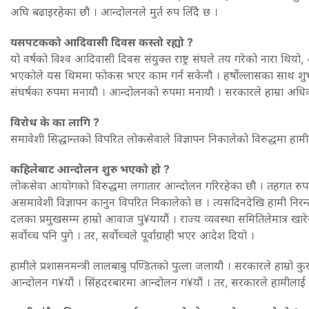
अघि बढाइरहेका छौ । आन्दोलनले मुर्त रुप लिँदै छ ।
यसपटकको आदिवासी दिवस कस्तो रह्यो ?
यो वर्षको विश्व आदिवासी दिवस संयुक्त राष्ट्र संघले तय गरेको नारा थियो
भएकोले यस थिममा फोकस भएर काम गर्न सकेनौ । हर्षोल्लासका साथ शुभ
संघर्षका रुपमा मनायौ । आन्दोलनको रुपमा मनायौ । सरकारले हाम्रा अधिक
विरोध के का लागि ?
समावेशी सिद्धान्तको विपरित लोकसेवाले विज्ञापन निकालेको विरुद्धमा हामील
कहिलेबाट आन्दोलन शुरु भएको हो ?
लोकसेवा आयोगको विरुद्धमा लगातार आन्दोलन गरिरहेका छौ । तहगत रुप
असमावेशी विज्ञापन कानुन विपरित निकालेको छ । त्यसदिनदेखि हामी निरन्
दलका प्रमुखसम्म हाम्रो आवाज पु¥यायौं । राज्य व्यवस्था समितिलेमात्र ख
सर्वोच्च पनि पुगे । तर, सर्वोच्चले पूर्वाग्राही भएर आदेश दियो ।
हामीले प्रशासनमन्त्री लालबाबु पण्डितको पुत्ला जलायौ । सरकारले हाम्रो क
आन्दोलन ग¥यौं । सिंहदरबारमा आन्दोलन ग¥यौं । तर, सरकारले हामीलाई स