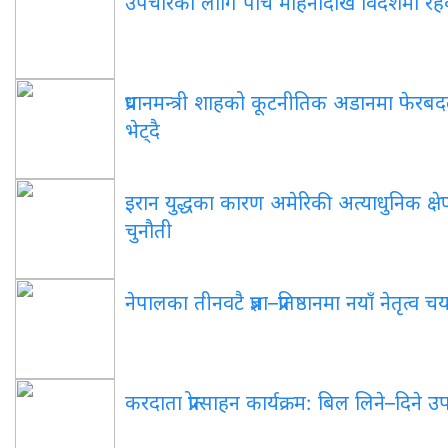
उपचारका लागि पाँच महिनादेखि विदेशमा रहेका पू
प्रधानमन्त्री शाहको कूटनीतिक अडानमा फेरबदल: 
भेट्दै
इरान युद्धका कारण अमेरिकी अत्याधुनिक क्षेप्
चुनौती
नेपालका तीनवटै प्रज्ञा–प्रतिष्ठानमा नयाँ नेतृत्व 
करदाता प्रोत्साहन कार्यक्रम: बिल लिने–दिने 