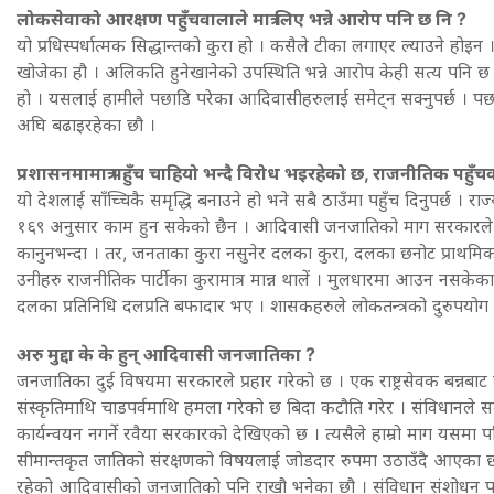
लोकसेवाको आरक्षण पहुँचवालाले मात्र लिए भन्ने आरोप पनि छ नि ?
यो प्रधिस्पर्धात्मक सिद्धान्तको कुरा हो । कसैले टीका लगाएर ल्याउने ह
खोजेका हौ । अलिकति हुनेखानेको उपस्थिति भन्ने आरोप केही सत्य पनि छ
हो । यसलाई हामीले पछाडि परेका आदिवासीहरुलाई समेट्न सक्नुपर्छ । पछ
अघि बढाइरहेका छौ ।
प्रशासनमामात्र पहुँच चाहियो भन्दै विरोध भइरहेको छ, राजनीतिक पहु
यो देशलाई साँच्चिकै समृद्धि बनाउने हो भने सबै ठाउँमा पहुँच दिनुपर्छ 
१६९ अनुसार काम हुन सकेको छैन । आदिवासी जनजातिको माग सरकारले स
कानुनभन्दा । तर, जनताका कुरा नसुनेर दलका कुरा, दलका छनोट प्राथमिक
उनीहरु राजनीतिक पार्टीका कुरामात्र मान्न थालें । मुलधारमा आउन नसकेका
दलका प्रतिनिधि दलप्रति बफादार भए । शासकहरुले लोकतन्त्रको दुरुपयोग त 
अरु मुद्दा के के हुन् आदिवासी जनजातिका ?
जनजातिका दुई विषयमा सरकारले प्रहार गरेको छ । एक राष्ट्रसेवक बन्नबाट
संस्कृतिमाथि चाडपर्वमाथि हमला गरेको छ बिदा कटौति गरेर । संविधानले सम
कार्यन्वयन नगर्ने रवैया सरकारको देखिएको छ । त्यसैले हाम्रो माग यसमा 
सीमान्तकृत जातिको संरक्षणको विषयलाई जोडदार रुपमा उठाउँदै आएका छौ
रहेको आदिवासीको जनजातिको पनि राखौ भनेका छौ । संविधान संशोधन पनि