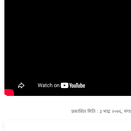
प्रकाशित मिति : ३ भाद्र २०७६, मं