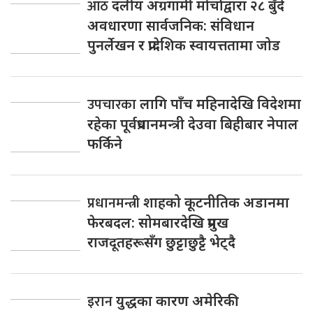
आठ
दलीय अग्रगामी मोर्चाद्वारा २८ बुँदे
अवधारणा सार्वजनिक: संविधान
पुनर्लेखन र प्रादेशिक स्वायत्ततामा जोड
उपचारका
लागि पाँच महिनादेखि विदेशमा
रहेका पूर्वप्रधानमन्त्री देउवा बिहीबार नेपाल
फर्किने
प्रधानमन्त्री
शाहको कूटनीतिक अडानमा
फेरबदल: सोमबारदेखि प्रमुख
राजदूतहरूसँग छुट्टाछुट्टै भेट्दै
इरान
युद्धका कारण अमेरिकी