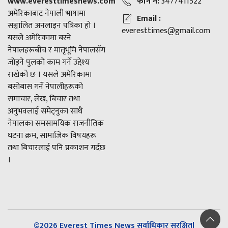
www.everesttimesnews.com
फोन नं:
3477411522
अमेरिकाबाट नेपाली भाषामा
Email :
सञ्चालित अनलाइन पत्रिका हो ।
everesttimes@gmail.com
यसले अमेरिकामा बस्ने
नेपालहरूबीच र मातृभूमि नेपालसँग
जोड्ने पुलको काम गर्ने उद्देश्य
राखेको छ । यसले अमेरिकामा
बसोबास गर्ने नेपालीहरूको
समाचार, लेख, बिचार तथा
अनुभवलाई समेट्नुका साथै
नेपालका समसामयिक राजनीतिक
घटना क्रम, सामाजिक विषयहरू
तथा बिचारलाई पनि प्रकाशन गर्दछ
।
©2026 Everest Times News सर्वाधिकार सुरक्षित|