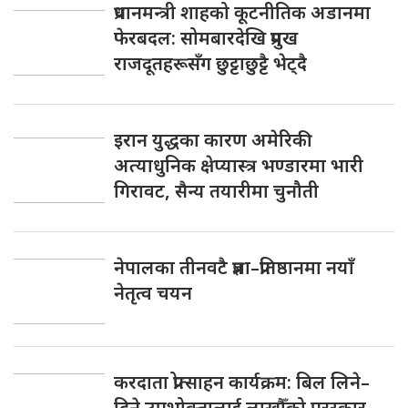
प्रधानमन्त्री शाहको कूटनीतिक अडानमा
फेरबदल: सोमबारदेखि प्रमुख
राजदूतहरूसँग छुट्टाछुट्टै भेट्दै
इरान युद्धका कारण अमेरिकी
अत्याधुनिक क्षेप्यास्त्र भण्डारमा भारी
गिरावट, सैन्य तयारीमा चुनौती
नेपालका तीनवटै प्रज्ञा–प्रतिष्ठानमा नयाँ
नेतृत्व चयन
करदाता प्रोत्साहन कार्यक्रम: बिल लिने–
दिने उपभोक्तालाई लाखौँको पुरस्कार