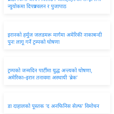
न्युयोकमा दिपप्रज्वलन र पुजापाठ
इरानको हर्मुज जलडमरू मार्गमा अमेरिकी नाकाबन्दी
पुनः लागू गर्ने ट्रम्पको घोषणा
ट्रम्पको जन्मदिन पार्टीमा युद्ध अन्त्यको घोषणा,
अमेरिका–इरान तनावमा अस्थायी ‘ब्रेक’
डा दाहालको पूस्तक ‘द अनफिनिस सेल्फ’ विमोचन