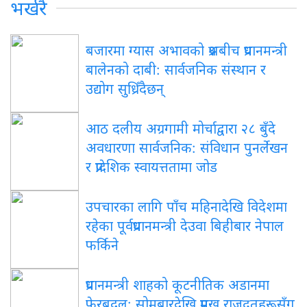
भर्खरै
बजारमा ग्यास अभावको प्रश्नबीच प्रधानमन्त्री
बालेनको दाबी: सार्वजनिक संस्थान र
उद्योग सुध्रिँदैछन्
आठ दलीय अग्रगामी मोर्चाद्वारा २८ बुँदे
अवधारणा सार्वजनिक: संविधान पुनर्लेखन
र प्रादेशिक स्वायत्ततामा जोड
उपचारका लागि पाँच महिनादेखि विदेशमा
रहेका पूर्वप्रधानमन्त्री देउवा बिहीबार नेपाल
फर्किने
प्रधानमन्त्री शाहको कूटनीतिक अडानमा
फेरबदल: सोमबारदेखि प्रमुख राजदूतहरूसँग