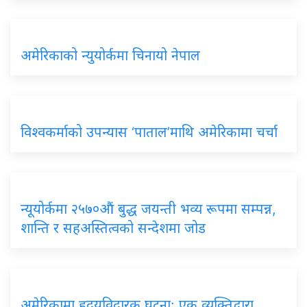
अमेरिकाको न्युयोर्कमा चिनायो नेपाल
विश्वकर्माको उपन्यास ‘पाताल’माथि अमेरिकामा चर्चा
न्यूयोर्कमा २५७०औं बुद्ध जयन्ती भव्य रूपमा सम्पन्न,
शान्ति र सहअस्तित्वको सन्देशमा जोड
अमेरिकामा हृदयविदारक घटना: एक व्यक्तिद्वारा