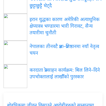
छुट्टाछुट्टै भेट्दै
इरान युद्धका कारण अमेरिकी अत्याधुनिक
क्षेप्यास्त्र भण्डारमा भारी गिरावट, सैन्य
तयारीमा चुनौती
नेपालका तीनवटै प्रज्ञा–प्रतिष्ठानमा नयाँ नेतृत्व
चयन
करदाता प्रोत्साहन कार्यक्रम: बिल लिने–दिने
उपभोक्तालाई लाखौँको पुरस्कार
ब्रोडपिकमा जीवन विसाउने आरोहीहरुको सम्झनामा