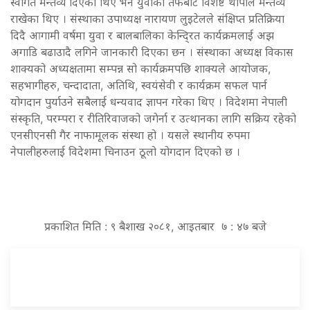
स्वागत मन्तव्य दिएका थिए भने युवाका तर्फबाट विशेष्ट थापाले मन्तव्य
राखेका थिए । संस्थाका उपाध्यक्ष नारायण लुइटेलले संक्षिप्त प्रतिक्रिया
दिदै आगामी वर्षमा युवा र बालबालिका केन्दि्रत कार्यक्रमलाई अझ
अगाडि बढाउादै लगिने जानकारी दिएका छन । संस्थाका अध्यक्ष विकास
शाक्यको अध्यक्षतामा सम्पन्न सो कार्यक्रमपछि शाक्यले आयोजक,
सहभागीहरु, चन्दादाता, अतिथि, स्वयंसेवी र कार्यक्रम सफल पार्न
योगदान पुर्याउने सबैलाई धन्यवाद ज्ञापन गरेका थिए । विदेशमा नेपाली
संस्कृति, परम्परा र रीतिरिवाजको जगेर्ना र उत्थानका लागि सक्रिय रहेको
एनसीएनसी गैर नाफामूलक संस्था हो । यसले स्थानीय रुपमा
नेपालीहरुलाई विदेशमा चिनाउन ठूलो योगदान दिएको छ ।
प्रकाशित मिति : ९ बैशाख २०८१, आइतबार ७ : ४७ बजे