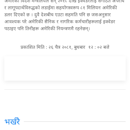
अमेरिकी विदेश मन्त्रालयले सन् २०१८ देखि इक्वेडरलाई संगठित अपराध
र लागूपदार्थविरुद्धको लडाइँमा सहयोगस्वरूप ८१ मिलियन अमेरिकी
डलर दिएको छ । दुवै देशबीच एउटा सहमति पनि छ जसअनुसार
आवश्यक परे अमेरिकी सैनिक र नागरिक कर्मचारीहरूलाई इक्वेडर
पठाइए पनि तिनीहरू अमेरिकी नियन्त्रणमै रहनेछन्।
प्रकाशित मिति : २६ चैत्र २०८१, बुधबार १२ : ०२ बजे
भर्खरै