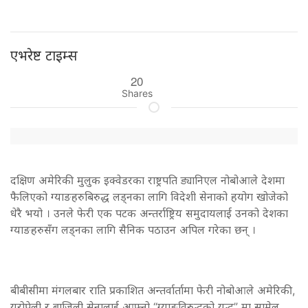
एभरेष्ट टाइम्स
20
Shares
दक्षिण अमेरिकी मुलुक इक्वेडरका राष्ट्रपति ड्यानिएल नोबोआले देशमा
फैलिएको ग्याङहरुबिरुद्ध लड्नका लागि विदेशी सेनाको हयोग खोजेको
धेरै भयो । उनले फेरी एक पटक अन्तर्राष्ट्रिय समुदायलाई उनको देशका
ग्याङहरुसँग लड्नका लागि सैनिक पठाउन अपिल गरेका छन् ।
बीबीसीमा मंगलबार राति प्रकाशित अन्तर्वार्तामा फेरी नोबोआले अमेरिकी,
युरोपेली र ब्राजिली सेनालाई आफ्नो “ग्याङविरुद्धको युद्ध” मा सामेल