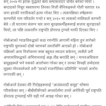
सन् २००७ मा इराक युद्धको बेला ब्ल्याकवाटर चर्चित बनेको थियो ।
बग्दादको निसुर स्क्वायरमा तिनका निजी सैनिकहरूले गोली चलाएर १७
जना इराकी नागरिकको हत्या गरेका थिए । त्यसपछिका वर्षहरूमा
कम्पनीले नाम परिवर्तन गर्‍यो र सन् २०१० मा त्यसको मालिकले कम्पनी
बेचे । ती घटनामा संलग्न चार जना सुरक्षाकर्मीहरूलाई सजाय सुनाइएको
थियो, तर पछि तत्कालीन राष्ट्रपति डोनाल्ड ट्रम्पले माफी दिएका थिए ।
नोबोआको ग्याङविरुद्धको कडा रणनीति आगामी महिना हुन लागेको
राष्ट्रपति चुनावको दोस्रो चरणको तयारीसँगै आएको हो । नोबोआले
पछिल्लो आम निर्वाचनमा स्पष्ट बहुमत ल्याउन सकेनन्, त्यसैले उनी
अपराधविरुद्धको अभियानलाई अझ तीव्र बनाउँदै छन् । मानवअधिकार
समूहहरूले भने यसको आलोचना गरेका छन् र उनका विपक्षी उम्मेदवार
लुइसा गोनजालेजले उनी “डरको राजनीतिका प्रतिनिधि” भएको आरोप
लगाएकी छन् ।
नोबोआले देशका धेरै गिरोहहरूलाई “आतंकवादी समूह” घोषणा
गरिसकेका छन् । बीबीसीसँगको अन्तर्वार्तामा उनले अमेरिकी पूर्व राष्ट्रपति
डोनाल्ड ट्रम्पलाई पनि यही गर्न आग्रह गरेका छन् ।