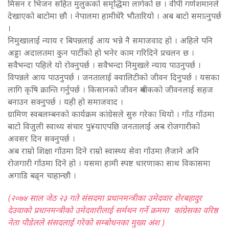
मिसन र भिजन सहित मुलुकको समृद्धिमा लागेको छ । वीपी गणेशमानले
देखाएको बाटोमा छौ । नेपालमा हामीधेरै भौतारियो । अब बाटो समात्नुपर्छ
।
निमुखालाई न्याय र बिपन्नलाई आय भन्ने नै समाजवाद हो । अहिले पनि
अड्डा अदालतमा कुन पार्टीको हो भनेर काम गरिदिने प्रचलन छ ।
सवैभन्दा पहिले यो रोक्नुपर्छ । सवैभन्दा निमुखले न्याय पाउनुपर्छ ।
विपन्नले आय पाउनुपर्छ । जनतालाई क्वालिटीको जीवन दिनुपर्छ । यसका
लागि कृषि क्रान्ति गर्नुपर्छ । किसानको जीवन श्रमीकको जीवनलाई सहज
बनाउन सक्नुपर्छ । यही हो समाजवाद ।
ग्रामिण स्वबलम्बनको कार्यक्रम कांग्रेसले सुरु गरेका थियो । गाँउ गाँउमा
बाटो विजुली स्वाथ्य संचार पु¥याएपछि जनतालाई अब रोजगारीको
अवसर दिन सक्नुपर्छ ।
अब राम्रो शिक्षा गाँउमा दिने राम्रो स्वास्थ्य सेवा गाँउमा लैजाने अनि
रोजगारी गाँउमा दिने हो । यसमा हामी स्पष्ट धारणाका साथ विकासमा
अगाडि बढ्न चाहान्छौ ।
(२०७४ साल जेठ २३ गते संसदमा प्रधानमन्त्रीका उमेदवार शेरबहादुर
देउवाको प्रधानमन्त्रीको उमेदवारीलाई सर्मथन गर्ने क्रममा कांग्रेसका वरिष्ठ
नेता पाैडेलले संसदलाई गरेको सम्बोधनका मुख्य अंश )