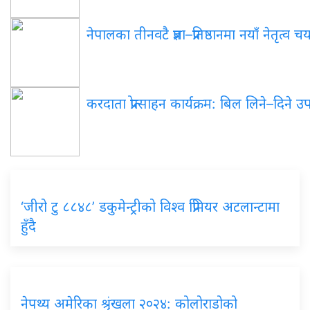
नेपालका तीनवटै प्रज्ञा–प्रतिष्ठानमा नयाँ नेतृत्व 
करदाता प्रोत्साहन कार्यक्रम: बिल लिने–दिने 
‘जीरो टु ८८४८’ डकुमेन्ट्रीको विश्व प्रिमियर अटलान्टामा
हुँदै
नेपथ्य अमेरिका श्रृंखला २०२४: कोलोराडोको