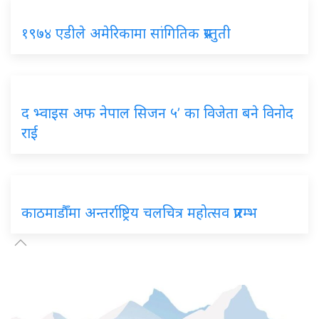
१९७४ एडीले अमेरिकामा सांगितिक प्रस्तुती
द भ्वाइस अफ नेपाल सिजन ५’ का विजेता बने विनोद
राई
काठमाडौँमा अन्तर्राष्ट्रिय चलचित्र महोत्सव प्रारम्भ