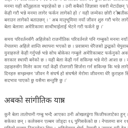
मनमा यही कौतुहलता भइरहेको छ । उनी सबैको जिज्ञासा यसरी मेटाउँछन
केही गरौ भन्ने मनमा लागेर फर्कन लागेको हो ।’ यही जन्मेका छोरी र श्री
बनाउन लागेको बताउछन् । ‘ अब मातृभूमिमा नयाँ जीवन शुरु गरौ भनेर लागेर ह
बेला बेलामा अमेरिकामा साथीभाईलाई भेटने गरी फर्कने छु ।’
समय परिवर्तनसँगै अहिलेको राजनीतिक परिवर्तनले पनि गम्बुको मनमा नयाँ 
नेपालमा अहिले शान्ति स्थापना भएको छ । प्रवासमा धेरैजसो द्वन्द्वको चेप
युवाहरुले केही गर्नुपर्छ भन्ने सोच बोकेका गम्बुले अमेरिकाबाट फर्कनुको 
सरकार स्थायी बनेको छ । यही बेला केही गर्न सकिन्छ भन्ने मेरो आशा छ ।
उहाहरुसँग मिलेर काम गर्दा केही रोजगारी सिर्जना गर्न सकिन्छ कि भन्ने ला
दिनहरु सम्झन्छन ‘जीवन नै संघर्ष हो संघर्षले मेरोमा जीवनमा धेरै कुराह
सदभाव पाएको छु यसैमा सन्तुष्टि छु ।’
अबको सांगीतिक यात्रा
कुनै बेला तातोपानी गम्बु भन्दै आएका उनी ओखलढुंगा फिजीफलाटेका हुन्
सकेका छन् । कलेक्सन एल्बम जोड्दा १६ पुगिसकेको छ । नेपालमा सन १९९
पहिलो एल्बम निकालेका थिए । अहिलेसम्म शेर्पा, नेपाली र तामाङ गरी ड