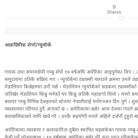
0
Shares
आङछिरिङ शेर्पा/न्युयोर्क
गायक तथा समाजसेवी गम्बु शेर्पा १७ वर्षअघि अमेरिका आइपुगेका थिए । अ
समूदायमा उतिकै सक्रिय भए । न्युयोर्कमा ट्याक्सी चलाउने क्रममा उनले ट्
मेडालियन किन्नेहरुमा उनी पर्छ । मेडालियन न्युयोर्कको सडकमा ट्याक्सीक
जतिखेर मेडालियन किन्नु भनेको घर किन्नु जतिकै महाङगो थियो । लामो सम
बचाएर गम्बु विभिन्न देशहरुको स्टेजमा नेपालीलाई मनोरञ्जन दिन पुगे । 
व्यवसायमा परिणत हुदै आएको छ । अमेरिकामा बसेर अन्य देशमा गाउने क्
बालबालिकाको लागि खर्च गरे । उनकै सहयोगी मनले अहिले दर्जनौ टुहुरो ब
अमेरिकामा व्यवसाय र कलाकारिता दुबैमा स्थापित भइसकेका गायक गम्बु शेर
केही गर्ने योजनासाथ । १७ वर्षसम्म अमेरिका बसेर धेरै कुरा प्राप्त गरिस