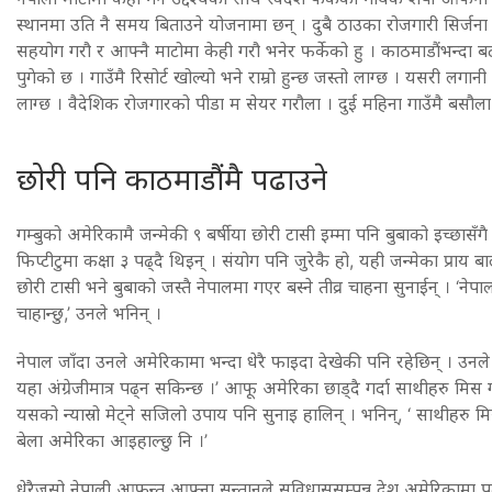
स्थानमा उति नै समय बिताउने योजनामा छन् । दुबै ठाउका रोजगारी सिर्जना ग
सहयोग गरौ र आफ्नै माटोमा केही गरौ भनेर फर्केको हु । काठमाडौंभन्दा बढी 
पुगेको छ । गाउँमै रिसोर्ट खोल्यो भने राम्रो हुन्छ जस्तो लाग्छ । यसरी लगा
लाग्छ । वैदेशिक रोजगारको पीडा म सेयर गरौला । दुई महिना गाउँमै बसौल
छोरी पनि काठमाडौंमै पढाउने
गम्बुको अमेरिकामै जन्मेकी ९ बर्षीया छोरी टासी इम्मा पनि बुबाको इच्छासँगै
फिप्टीटुमा कक्षा ३ पढ्दै थिइन् । संयोग पनि जुरेकै हो, यही जन्मेका प्राय
छोरी टासी भने बुबाको जस्तै नेपालमा गएर बस्ने तीव्र चाहना सुनाईन् । ‘ने
चाहान्छु,’ उनले भनिन् ।
नेपाल जाँदा उनले अमेरिकामा भन्दा धेरै फाइदा देखेकी पनि रहेछिन् । उनले थप
यहा अंग्रेजीमात्र पढ्न सकिन्छ ।’ आफू अमेरिका छाड्दै गर्दा साथीहरु मिस
यसको न्यास्रो मेट्ने सजिलो उपाय पनि सुनाइ हालिन् । भनिन्, ‘ साथीहरु मिस
बेला अमेरिका आइहाल्छु नि ।’
धेरैजसो नेपाली आफन्त आफ्ना सन्तानले सुविधाससम्पन्न देश अमेरिकामा पढा