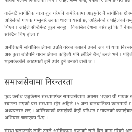
गाउँबाटै सांगीतिक यात्रा शुरु गरेपनि अमेरिकामा आइपुगेर नै सांगीतिक क्षेत
अहिलेको गायक गम्बुबारे उनको धारणा यस्तो छ, ‘अहिलेको र पहिलेको गम्बुम
थिएन । अहिले सेन्टिमेन्ट बुझ्न सक्छु । विकसित देशमा बसेर हो कि ? नेपाल
सक्दिन थिए होला ।’
अमेरिकामै सांगीतिक क्षेत्रमा उन्नति गरेका बताउने उनले अब यो यात्रा निरन
अरु कुरा छोडेपनि गायन क्षेत्रमा कहिल्यै पनि छोडिने छैन,’ उनले भने । पह
भइसकेकोले काठमाडौं झनै उर्वर हुने उनको दाबी छ ।
समाजसेवामा निरन्तरता
फुड क्लोथ एजुकेसन संस्थामार्फत समाजसेवामा अग्रसर भएका यी गायक सम
स्थापना भएको यस संस्थामा रहेर अहिले १५ जना बालबालिका काठमाडौं र ओख
अध्ययनरत छन् । अमेरिकाको कमाईको केही प्रतिशत र गायनको कमाईबाट 
अभियान चलाएका थिए ।
संस्था चलाउनकै लागि उनले अमेरिकामा हप्ताको सातै दिन काम गरेको अनु