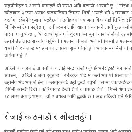
सहयोगीहरु र आफनै कमाइले यो संस्था अघि बढाउदै आएको छु ।’ ‘संस्था 
खोलाबाट ५ जना अनाथ बालबालिका लिएका थियौं ’ उनले भने ५ जनाबाट 
वस्तीमा रहेको स्कुलमा पढ्दैछन् । उनीहरुमा एकजना विक भाई सिभिल इन
फिजिफलाँटेमा पढ्दैछन् । उनीहरुका लागि खाना र बस्नको लागी फुड क्लोथ
बारेमा गम्बु भन्छन्, ‘यो संस्था शुरु गर्न शुरुमा हेलम्बुको दावा शेर्पाको सहय
उहाँले डेढ लाख सहयोग गर्नुभयो । एल्बम निकाले, भने सोचेजस्तो त एल्बम
यसरी नै ११ लाख ५० हजारबाट संस्था सुरु गरेको हु । भगवानसग मैले यी 
प्रार्थना गर्छु ।’
अहिले बच्चाहलाई आफ्नो बच्चालाई भन्दा राम्रो गर्नुपर्छ भनेर ट्रस्टी बनाएक
सक्छन् । अहिले ४ जना हुनुहुन्छ । उहँहरुले यदि म केही भए यो संस्थाको जि
उहासँग भेट भएको छैन । फेसबुकबाटै उहाँ ट्रस्टी बन्नुभो । लामा एकाउन्टेन्
शेर्पिनी कान्छी दिदी । कोरियाबाट डेन्डी शेर्पा र पासाङ शेर्पा । थिन्ले शेर्पा 
१८ लाख कमाई भएछ । यो २ वर्षका लागि ढुक्कै छ । अब सकियो भने फेरि वल्
रोजाई काठमाडौं र ओखलढुंगा
नेपाली माटोमा केही गर्ने उद्देश्यका साथ स्वदेश फर्केका गायक शेर्पा आफ