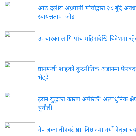
आठ दलीय अग्रगामी मोर्चाद्वारा २८ बुँदे अवधा
स्वायत्ततामा जोड
उपचारका लागि पाँच महिनादेखि विदेशमा रहेका पू
प्रधानमन्त्री शाहको कूटनीतिक अडानमा फेरबदल: 
भेट्दै
इरान युद्धका कारण अमेरिकी अत्याधुनिक क्षेप्
चुनौती
नेपालका तीनवटै प्रज्ञा–प्रतिष्ठानमा नयाँ नेतृत्व 