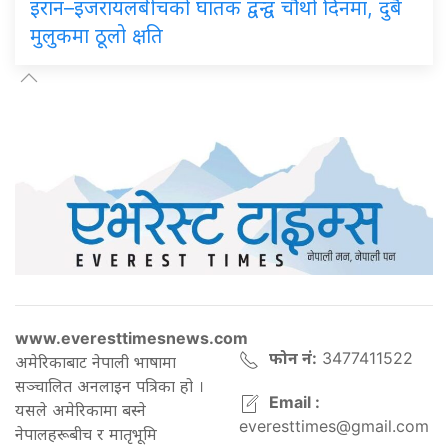
इरान–इजरायलबीचको घातक द्वन्द्व चौथो दिनमा, दुबै
मुलुकमा ठूलो क्षति
www.everesttimesnews.com
फोन नं:
3477411522
अमेरिकाबाट नेपाली भाषामा
सञ्चालित अनलाइन पत्रिका हो ।
Email :
यसले अमेरिकामा बस्ने
everesttimes@gmail.com
नेपालहरूबीच र मातृभूमि