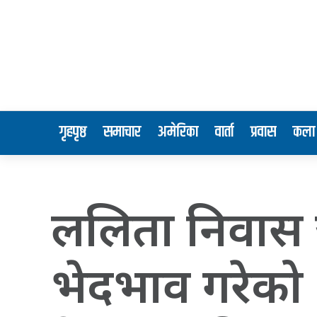
गृहपृष्ठ
समाचार
अमेरिका
वार्ता
प्रवास
कला 
ललिता निवास ज
भेदभाव गरेको भन