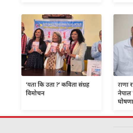
‘यता
राणा
कि उता ?’ कविता संग्रह
र
विमोचन
नेपाल 
घोषणा 