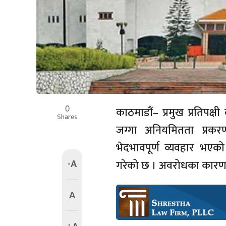
0
काठमाडाैं– प्रमुख प्रतिपक
Shares
जग्गा अनियमितता प्रकर
भेदभावपूर्ण व्यवहार भएक
-A
गरेको छ । अवरोधका कारण ब
A