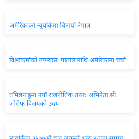
अमेरिकाको न्युयोर्कमा चिनायो नेपाल
विश्वकर्माको उपन्यास ‘पाताल’माथि अमेरिकामा चर्चा
तमिलनाडुमा नयाँ राजनीतिक तरंग: अभिनेता सी.
जोसेफ विजयको उदय
न्यूयोर्कमा २५७०औं बुद्ध जयन्ती भव्य रूपमा सम्पन्न,