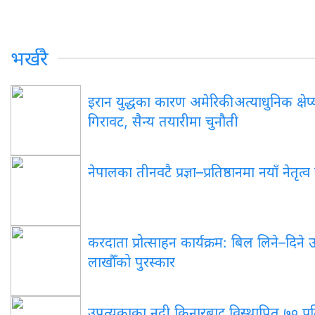
भर्खरै
इरान युद्धका कारण अमेरिकी अत्याधुनिक क्षेप्य
गिरावट, सैन्य तयारीमा चुनौती
नेपालका तीनवटै प्रज्ञा–प्रतिष्ठानमा नयाँ नेतृत
करदाता प्रोत्साहन कार्यक्रम: बिल लिने–दिने
लाखौँको पुरस्कार
उपत्यकाका नदी किनारबाट विस्थापित ७० प्