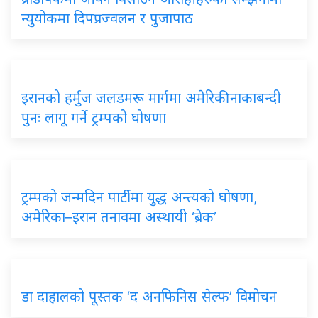
न्युयोकमा दिपप्रज्वलन र पुजापाठ
इरानको हर्मुज जलडमरू मार्गमा अमेरिकी नाकाबन्दी
पुनः लागू गर्ने ट्रम्पको घोषणा
ट्रम्पको जन्मदिन पार्टीमा युद्ध अन्त्यको घोषणा,
अमेरिका–इरान तनावमा अस्थायी ‘ब्रेक’
डा दाहालको पूस्तक ‘द अनफिनिस सेल्फ’ विमोचन