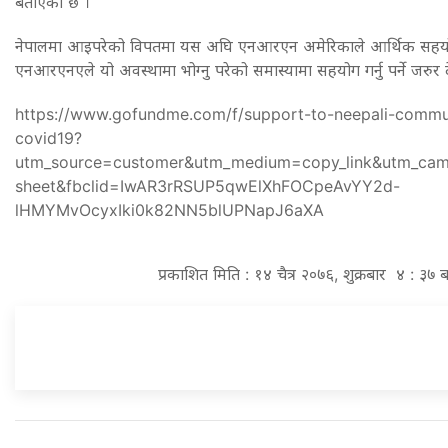
बताएको छ ।
नेपालमा आइपरेको विपतमा यस अघि एनआरएन अमेरिकाले आर्थिक सहयोग
एनआरएनएले यो अवस्थामा भोग्नु परेको समास्यामा सहयोग गर्नु पर्ने जरुर 
https://www.gofundme.com/f/support-to-neepali-commu
covid19?
utm_source=customer&utm_medium=copy_link&utm_ca
sheet&fbclid=IwAR3rRSUP5qwElXhFOCpeAvYY2d-
lHMYMvOcyxIki0k82NN5blUPNapJ6aXA
प्रकाशित मिति : १४ चैत्र २०७६, शुक्रबार ४ : ३७ 