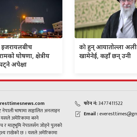
को
र इजरायलबीच
हुन् आयातोल्ला अली
िरामको घोषणा, क्षेत्रीय
खामेनेई, कहाँ छन् उनी
ट्ने अपेक्षा
resttimesnews.com
फोन नं:
3477411522
 नेपाली भाषामा सञ्चालित अनलाइन
Email :
everesttimes@gm
। यसले अमेरिकामा बस्ने
च र मातृभूमि नेपालसँग जोड्ने पुलको
द्देश्य राखेको छ । यसले अमेरिकामा