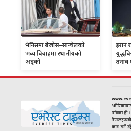
भेनिसमा
इरान
बेजोस–सान्चेलको
भव्य विवाहमा स्थानीयको
युद्धव
अड्को
तनाव घ
www.eve
अमेरिकाबाट
पत्रिका हो 
नेपालहरूबी
काम गर्ने उ