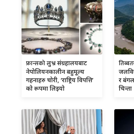
फ्रान्सको
तिब्ब
लुभ्र संग्रहालयबाट
नेपोलियनकालीन बहुमूल्य
जलविद
गहनाहरु चोरी, ‘राष्ट्रिय विपत्ति’
र बंगल
को रूपमा लिइयो
चिन्ता