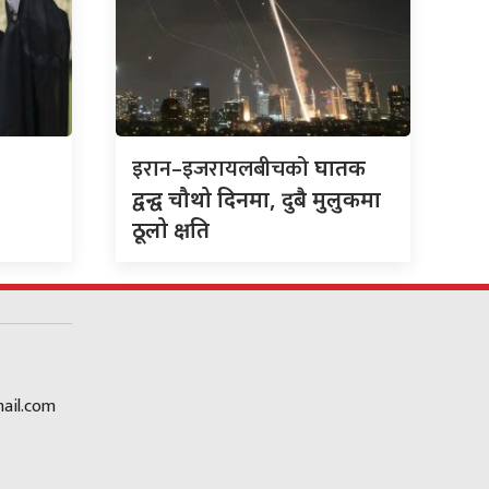
इरान–इजरायलबीचको
घातक
द्वन्द्व चौथो दिनमा, दुबै मुलुकमा
ठूलो क्षति
ail.com