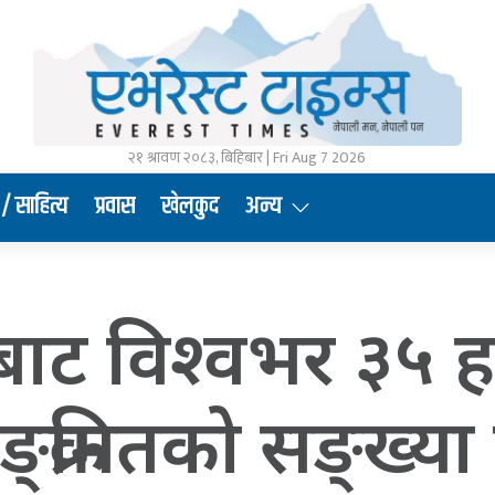
२१ श्रावण २०८३, बिहिबार | Fri Aug 7 2026
/ साहित्य
प्रवास
खेलकुद
अन्य
ाट विश्वभर ३५ ह
सङ्क्रमितको सङ्ख्