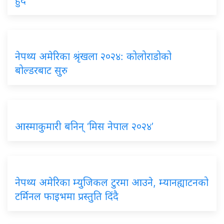
हुँदै
नेपथ्य अमेरिका श्रृंखला २०२४: कोलोराडोको
बोल्डरबाट सुरु
आस्माकुमारी बनिन् ‘मिस नेपाल २०२४’
नेपथ्य अमेरिका म्युजिकल टुरमा आउने, म्यानह्याटनको
टर्मिनल फाइभमा प्रस्तुति दिंदै