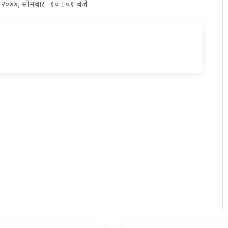
िर २०७७, सोमबार १० : ०१ बजे