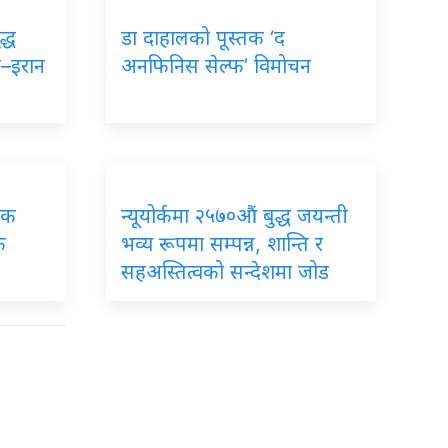
द्ध
डा दाहालको पूस्तक ‘द
ा–इरान
अनफिनिस सेल्फ’ विमोचन
िक
न्यूयोर्कमा २५७०औं बुद्ध जयन्ती
फ
भव्य रूपमा सम्पन्न, शान्ति र
सहअस्तित्वको सन्देशमा जोड