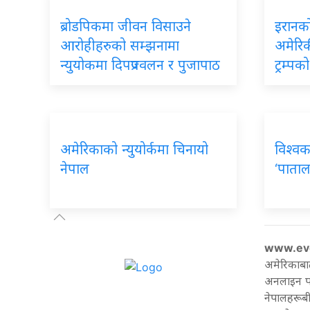
ब्रोडपिकमा जीवन विसाउने
इरानको
आरोहीहरुको सम्झनामा
अमेरिकी
न्युयोकमा दिपप्रज्वलन र पुजापाठ
ट्रम्प
अमेरिकाको न्युयोर्कमा चिनायो
विश्वक
नेपाल
‘पाताल
www.ev
अमेरिकाबा
अनलाइन पत्
नेपालहरूबी