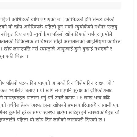
कमा पहिलो कोभिडको खोप लगाएको छ । कोभिडको इपि सेन्टर बनेको
ो यो खोप अमेरिकाकै पहिलो हुन सक्ने न्युयोर्कको गर्भनर एन्ड्रयु
्वीकृत दिए लगतै न्युयोर्कमा पहिलो खोप दिएको गर्भनर कुमोले
्पतालको चिकित्सक डा चेष्टरले सोही अस्पतालको आइसियुमा कार्यरत
िइन । खोप लगाएपछि नर्स स्यान्ड्राले आफुलाई कुनै दुखाई नभएको र
ुनाएकी थिइन ।
ो खोप पहिलो पटक दिन पाएको आजको दिन विशेष दिन र क्षण हो ‘
कल भ्यालिले बताए । यो खोप लगाएपनि सुरक्षाको दृष्टिकोणबाट
ो मापदण्डहरु पालाना गर्नु पर्ने उनले बताए । १ लाख भन्द बढि
ो नर्थवेल हेल्थ अस्पतालमा खोपको प्रभावकारितासंगै आगामी एक
र कुमोले हरेक समय स्वस्थ्य क्षेत्रमा खटिइरहने स्वस्थ्यकर्मिहरु यो
ीहरुलाईनै पहिला यो खोप दिन लागेको जानकारी दिएको छ ।