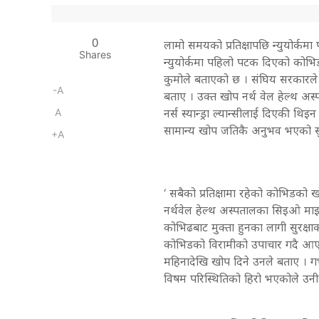
0
लामो समयको प्रतिक्षापछि न्युयोर्
Shares
न्युयोर्कमा पहिलो पटक दिएको कोभिडक
कुमोले बताएको छ । संघिय सरकारले स
-A
बताए । उक्त खोप नर्थ वेल हेल्थ अस
A
नर्स स्यान्ड्रा ल्यान्सीलाई दिएकी थ
सामान्य खोप जतिकै अनुभव भएको स
+A
‘ सबैको प्रतिक्षामा रहेको कोभिडक
नर्थवेल हेल्थ अस्पतालका सिइओ माइ
कोभिढबाट मुक्ता हुनका लागी सुरक्षाक
कोभिडको विरामीको उपाचार गदै आएक
महिनादेखि खोप दिने उनले बताए । गर्भन
विषम परिस्थितिको हिरो भएकोले उन