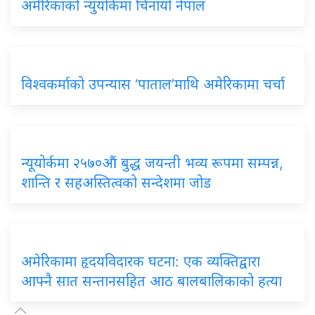
अमेरिकाको न्युयोर्कमा चिनायो नेपाल
विश्वकर्माको उपन्यास ‘पाताल’माथि अमेरिकामा चर्चा
न्यूयोर्कमा २५७०औं बुद्ध जयन्ती भव्य रूपमा सम्पन्न,
शान्ति र सहअस्तित्वको सन्देशमा जोड
अमेरिकामा हृदयविदारक घटना: एक व्यक्तिद्वारा
आफ्नै सात सन्तानसहित आठ बालबालिकाको हत्या