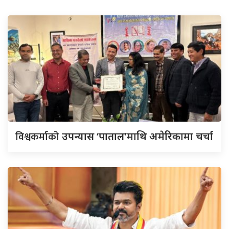
विश्वकर्माको
उपन्यास ‘पाताल’माथि अमेरिकामा चर्चा