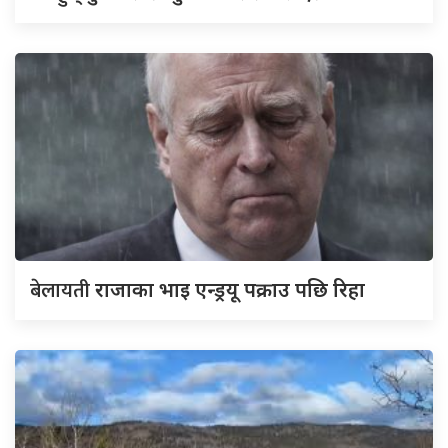
बेलायती
राजाका भाइ एन्ड्रयू पक्राउ पछि रिहा