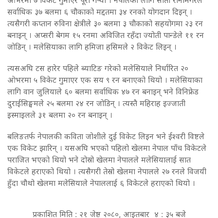
सर्वाधिक ३७ बलमा ६ चौकाको मद्दतमा ३४ रनको योगदान दिइन् ।
त्यसैगरी कप्तान रुविना क्षेत्रीले ३० बलमा ३ चौकाको सहयोगमा २३ रन
बनाइन् । अप्सरी बेगम १५ रनमा अविजित रहँदा ज्योती पान्डेले ११ रन
जोडिन् । मलेसियाका लागि हमिजा हसिमले २ विकेट लिइन् ।
त्यसअघि टस हारेर पहिले ब्याटिङ गरेको मलेसियाले निर्धारित २०
ओभरमा ५ विकेट गुमाएर एक सय ९ रन बनाएको थियो । मलेसियाका
लागि वान जुलियाले ६० बलमा सर्वाधिक ४७ रन बनाइन् भने विनिफ्रेड
दुराईसिङ्घमले २५ बलमा २४ रन जोडिन् । त्यस्तै महिराह इज्जाती
इस्माइलले ३१ बलमा २० रन बनाइन् ।
बलिङतर्फ नेपालकी कविता जोशीले दुई विकेट लिइन भने ईश्वरी विष्टले
एक विकेट झारिन् । यसअघि भएको पहिलो खेलमा नेपाल पाँच विकेटले
पराजित भएको थियो भने दोस्रो खेलमा नेपालले मलेसियालाई सात
विकेटले हराएको थियो । त्यसैगरी तेस्रो खेलमा नेपालले २७ रनले विजयी
हुँदा चौथो खेलमा मलेसियाले नेपाललाई ६ विकेटले हराएको थियो ।
प्रकाशित मिति : २१ जेष्ठ २०८०, आइतबार ४ : ३५ बजे