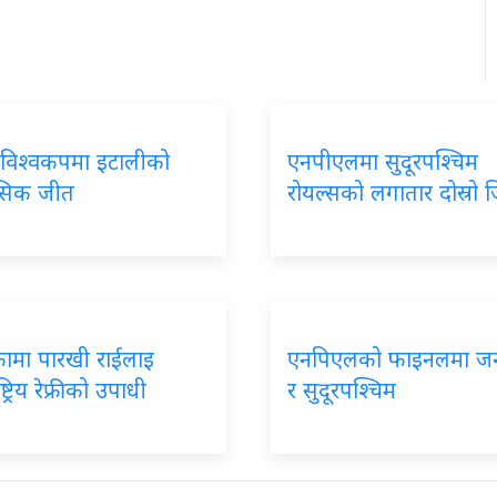
 विश्वकपमा इटालीको
एनपीएलमा सुदूरपश्चिम
सिक जीत
रोयल्सको लगातार दोस्रो 
कामा पारखी राईलाइ
एनपिएलको फाइनलमा ज
्ट्रिय रेफ्रीको उपाधी
र सुदूरपश्चिम