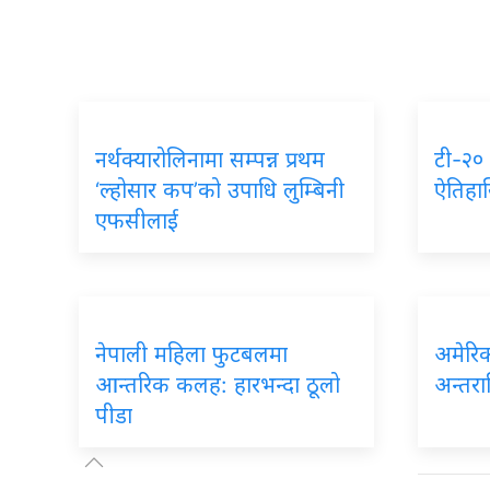
नर्थक्यारोलिनामा सम्पन्न प्रथम
टी-२०
‘ल्होसार कप’को उपाधि लुम्बिनी
ऐतिहा
एफसीलाई
नेपाली महिला फुटबलमा
अमेरि
आन्तरिक कलह: हारभन्दा ठूलो
अन्तराष
पीडा