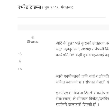
एभरेष्ट टाइम्स
२ पुस २०८१, मंगलबार
6
Shares
आँटे के हुन्न? भन्ने कुराको उदाहरण 
चतुर बहादुर चन्द अध्यक्ष र नेपाली
-A
कार्यसमितिले केही हुन्न भन्नेहरुलाई 
A
+A
जारी एनपीएलको जति चर्चा र लोकप्र
चकित बनाएको छ । संभवत नेपाली खेल क
एनपीएलको विजेता टिमले १ करोड १० ल
संघ(क्यान) ले सोमबार विजेता/उपविजेत
राशीबारे जानकारी दिएको हो ।