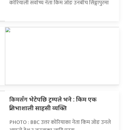
कोरियाली सर्वोच्च नेता किम जोङ उनबीच सिङ्गापुरमा
किमसँग
भेटेपछि ट्रम्पले भने : किम एक
प्रतिभाशाली साहसी व्यक्ति
PHOTO : BBC उत्तर कोरियाका नेता किम जोङ उनले