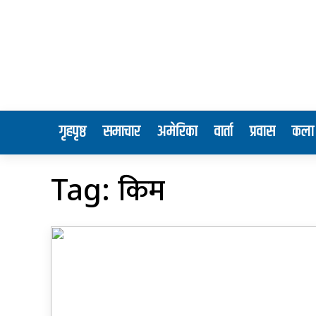
गृहपृष्ठ
समाचार
अमेरिका
वार्ता
प्रवास
कला 
किम
Tag: