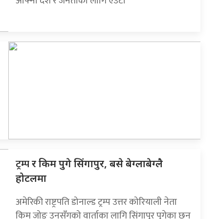
आफ्नो देश र जनताका लागि एउटा
ट्रम्प
र किम पुगे सिंगापुर, बसे बेग्लाबेग्लै
होटलमा
अमेरिकी राष्ट्रपति डोनाल्ड ट्रम्प उत्तर कोरियाली नेता
किम जोङ उनसँगको वार्ताका लागि सि‌ंगापुर पुगेका छन्