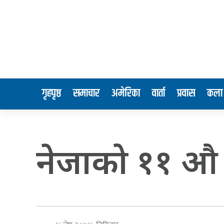
गृहपृष्ठ
समाचार
अमेरिका
वार्ता
प्रवास
कला 
नेजाको ११ औ 