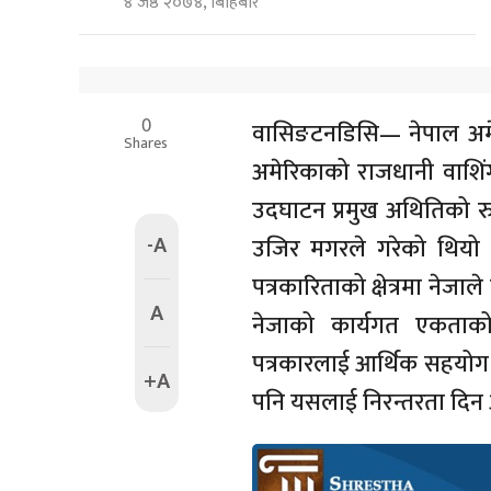
४ जेष्ठ २०७४, बिहिबार
0
वासिङटनडिसि— नेपाल अमे
Shares
अमेरिकाको राजधानी वाशिंग
उदघाटन प्रमुख अथितिको र
-A
उजिर मगरले गरेको थियो
पत्रकारिताको क्षेत्रमा नेजा
A
नेजाको कार्यगत एकताको आ
पत्रकारलाई आर्थिक सहयोग 
+A
पनि यसलाई निरन्तरता दिन 