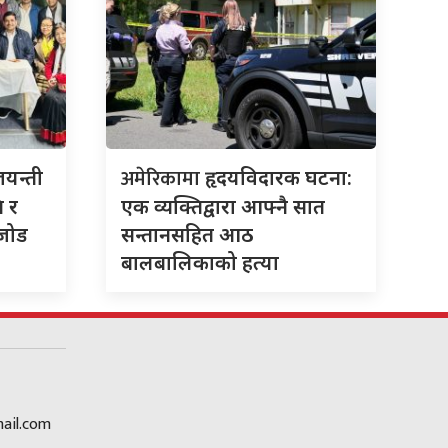
अमेरिकामा
जयन्ती
हृदयविदारक घटना:
ि र
एक व्यक्तिद्वारा आफ्नै सात
 जोड
सन्तानसहित आठ
बालबालिकाको हत्या
ail.com