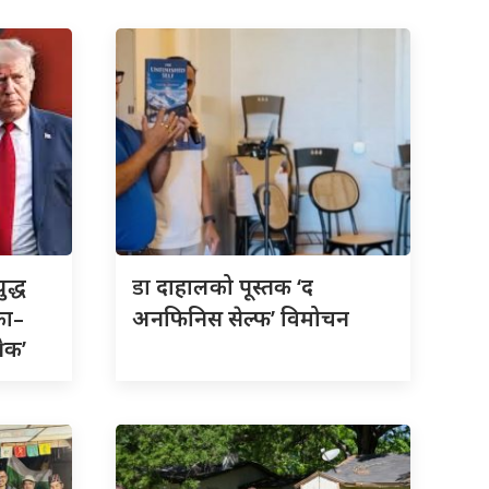
डा
ुद्ध
दाहालको पूस्तक ‘द
का–
अनफिनिस सेल्फ’ विमोचन
रेक’