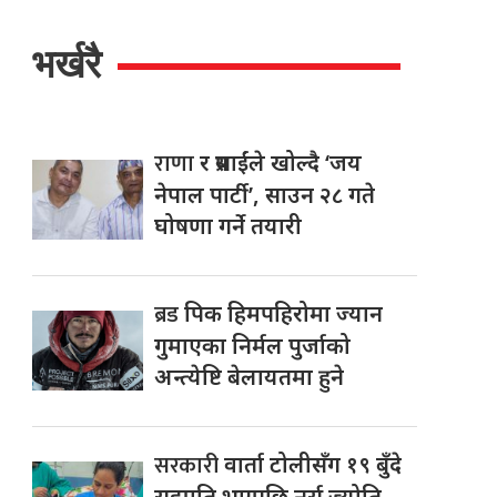
भर्खरै
राणा
र प्रसाईंले खोल्दै ‘जय
नेपाल पार्टी’, साउन २८ गते
घोषणा गर्ने तयारी
ब्रड
पिक हिमपहिरोमा ज्यान
गुमाएका निर्मल पुर्जाको
अन्त्येष्टि बेलायतमा हुने
सरकारी
वार्ता टोलीसँग १९ बुँदे
सहमति भएपछि नर्स ज्योति