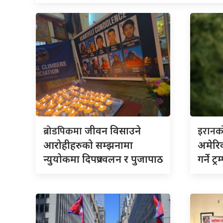
ब्रोडपिकमा
इरान
जीवन विसाउने
आरोहीहरुको सम्झनामा
अमेरिक
न्युयोकमा दिपप्रज्वलन र पुजापाठ
गर्ने ट