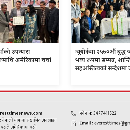
र्माको
न्यूयोर्कमा
उपन्यास
२५७०औं बुद्ध 
’माथि अमेरिकामा चर्चा
भव्य रूपमा सम्पन्न, शान्त
सहअस्तित्वको सन्देशमा
resttimesnews.com
फोन नं:
3477411522
 नेपाली भाषामा सञ्चालित अनलाइन
Email :
everesttimes@gm
। यसले अमेरिकामा बस्ने