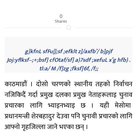
0
Shares
g]kfnL sfFu|];sf ;efklt z]/axfb’/ b]pjf
Joj:yflksf–;+;bsf] cfOtaf/sf] a}7sdf ;xefuL x’g hfb} .
tl:a/ M /f]zg ;fksf]6f, /f;;
काठमाडाैं । दोसो चरणको स्थानीय तहको निर्वाचन
नजिकिदैं गर्दा प्रमुख दलका प्रमुख नेताहरूलाइ चुनाव
प्रचारका लागि भ्याइनभ्याइ छ । यही मेसोमा
प्रधानमन्त्री शेरबहादुर देउवा पनि चुनावी प्रचारको लागि
आफ्नो गृहजिल्ला जाने भएका छन् ।