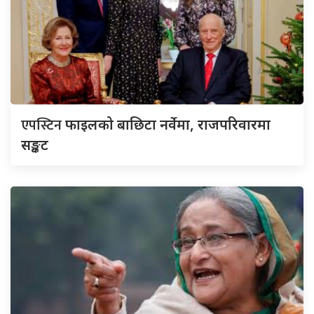
एपस्टिन
फाइलको बाछिटा नर्वेमा, राजपरिवारमा
सङ्कट