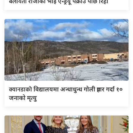
बेलायती
राजाका भाइ एन्ड्रयू पक्राउ पछि रिहा
क्यानडाको
विद्यालयमा अन्धाधुन्ध गोली प्रहार गर्दा १०
जनाको मृत्यु