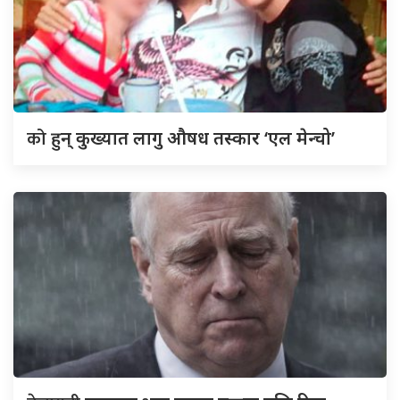
को
हुन् कुख्यात लागु औषध तस्कार ‘एल मेन्चो’