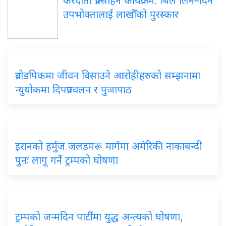
करदाता प्रोत्साहन कार्यक्रम: बिल लिने–दिने
उपभोक्तालाई लाखौँको पुरस्कार
ब्रोडपिकमा जीवन विसाउने आरोहीहरुको सम्झनामा
न्युयोकमा दिपप्रज्वलन र पुजापाठ
इरानको हर्मुज जलडमरू मार्गमा अमेरिकी नाकाबन्दी
पुनः लागू गर्ने ट्रम्पको घोषणा
ट्रम्पको जन्मदिन पार्टीमा युद्ध अन्त्यको घोषणा,