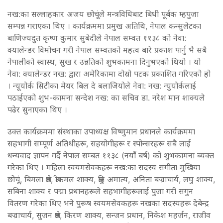
नख:का सल्लाहकार अजय छोचूंले मन्त्रविधिबाट बिधी पूर्बक म्हपुजा
सम्पन्न गराएका थिए । कार्यक्रममा प्रमुख अतिथि, नेपाल कन्सुलेटका
बाणिज्यदुत कृष्ण कुमार सुबेदीले नेपाल सम्वत ११३८ को नेवा:
क्यालेन्डर विमोचन गरी नेपाल सम्वतको महत्व बारे प्रकाश पार्नु भै सबै
नेपालीको स्वास्थ, सुख र उन्नतिको शुभकामना दिनुभएको थियो । यो
नेवा: क्यालेन्डर नख: द्वारा अमेरिकामा दोस्रो पटक प्रकाशित गरिएको हो
। न्यूयोर्क सिटीका मेयर बिल दे बलाजियोले नेवा: नख: न्युयोर्कलाई
पठाईएको शुभ-कामना सन्देश नख: का सचिव डा. नरेश मान शाक्यले
पढेर सुनाएका थिए ।
उक्त कार्यक्रममा संस्थाका उपाध्यक्ष विष्णुमान प्रधानले कार्यक्रममा
सहभागी सम्पूर्ण अतिथीहरू, सहयोगीहरू र स्पोन्सरहरू सबै लाई
धन्यवाद ज्ञापन गर्दै नेपाल सम्बत ११३८ (नयॉं बर्ष) को शुभकामना ब्यक्त
गरेका थिए । महिला स्वयमसेवकहरू नख:का सदस्य संगीता मुखिया
छोचूं, बिमला श्रेष्ठ, श्रीकमल शाक्य, श्रुति अमात्य, अनिता बज्राचार्य, लघु शाक्य,
सबिना शाक्य र पद्मा प्रधानहरूले सहभागीहरूलाई पुजा गरी सगुन
वितरण गरेका थिए भने पुरूष स्वयमसेवकहरू नखका सदस्यहरू देबेन्द्र
बज्राचार्य, सुजन श्रेष्ठ, किरण शाक्य, सन्जन प्रधान, निकेश महर्जन, राजीव