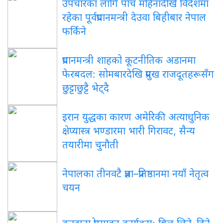
उपचारका लागि पाँच महिनादेखि विदेशमा
रहेका पूर्वप्रधानमन्त्री देउवा बिहीबार नेपाल
फर्किने
प्रधानमन्त्री शाहको कूटनीतिक अडानमा
फेरबदल: सोमबारदेखि प्रमुख राजदूतहरूसँग
छुट्टाछुट्टै भेट्दै
इरान युद्धका कारण अमेरिकी अत्याधुनिक
क्षेप्यास्त्र भण्डारमा भारी गिरावट, सैन्य
तयारीमा चुनौती
नेपालका तीनवटै प्रज्ञा–प्रतिष्ठानमा नयाँ नेतृत्व
चयन