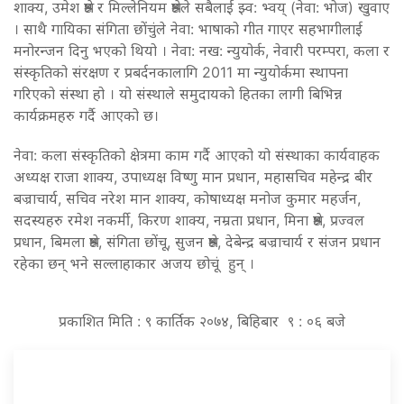
शाक्य, उमेश श्रेष्ठ र मिल्लेनियम श्रेष्ठले सबैलाई झ्व: भ्वय् (नेवा: भोज) खुवाए
। साथै गायिका संगिता छोंचुंले नेवा: भाषाको गीत गाएर सहभागीलाई
मनोरन्जन दिनु भएको थियो । नेवा: नख: न्युयोर्क, नेवारी परम्परा, कला र
संस्कृतिको संरक्षण र प्रबर्दनकालागि 2011 मा न्युयोर्कमा स्थापना
गरिएको संस्था हो । यो संस्थाले समुदायको हितका लागी बिभिन्न
कार्यक्रमहरु गर्दै आएको छ।
नेवा: कला संस्कृतिको क्षेत्रमा काम गर्दै आएको यो संस्थाका कार्यवाहक
अध्यक्ष राजा शाक्य, उपाध्यक्ष विष्णु मान प्रधान, महासचिव महेन्द्र बीर
बज्राचार्य, सचिव नरेश मान शाक्य, कोषाध्यक्ष मनोज कुमार महर्जन,
सदस्यहरु रमेश नकर्मी, किरण शाक्य, नम्रता प्रधान, मिना श्रेष्ठ, प्रज्वल
प्रधान, बिमला श्रेष्ठ, संगिता छोंचू, सुजन श्रेष्ठ, देबेन्द्र बज्राचार्य र संजन प्रधान
रहेका छन् भने सल्लाहाकार अजय छोचूं हुन् ।
प्रकाशित मिति : ९ कार्तिक २०७४, बिहिबार ९ : ०६ बजे