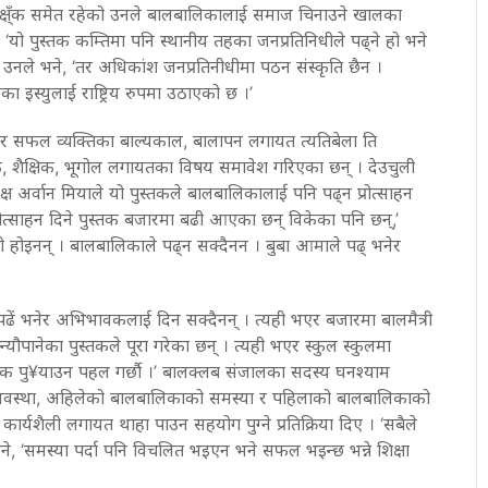
क्ष्ँक समेत रहेको उनले बालबालिकालाई समाज चिनाउने खालका
ाए । ‘यो पुस्तक कम्तिमा पनि स्थानीय तहका जनप्रतिनिधीले पढ्ने हो भने
,’ उनले भने, ‘तर अधिकांश जनप्रतिनीधीमा पठन संस्कृति छैन ।
का इस्युलाई राष्ट्रिय रुपमा उठाएको छ ।’
्चित र सफल व्यक्तिका बाल्यकाल, बालापन लगायत त्यतिबेला ति
िक, शैक्षिक, भूगोल लगायतका विषय समावेश गरिएका छन् । देउचुली
 अर्वान मियाले यो पुस्तकले बालबालिकालाई पनि पढ्न प्रोत्साहन
प्रोत्साहन दिने पुस्तक बजारमा बढी आएका छन् विकेका पनि छन्,’
्री होइनन् । बालबालिकाले पढ्न सक्दैनन । बुबा आमाले पढ् भनेर
 पढें भनेर अभिभावकलाई दिन सक्दैनन् । त्यही भएर बजारमा बालमैत्री
यौपानेका पुस्तकले पूरा गरेका छन् । त्यही भएर स्कुल स्कुलमा
स्तक पु¥याउन पहल गर्छाै ।’ बालक्लब संजालका सदस्य घनश्याम
 अवस्था, अहिलेको बालबालिकाको समस्या र पहिलाको बालबालिकाको
ार्यशैली लगायत थाहा पाउन सहयोग पुग्ने प्रतिक्रिया दिए । ‘सबैले
भने, ‘समस्या पर्दा पनि विचलित भइएन भने सफल भइन्छ भन्ने शिक्षा