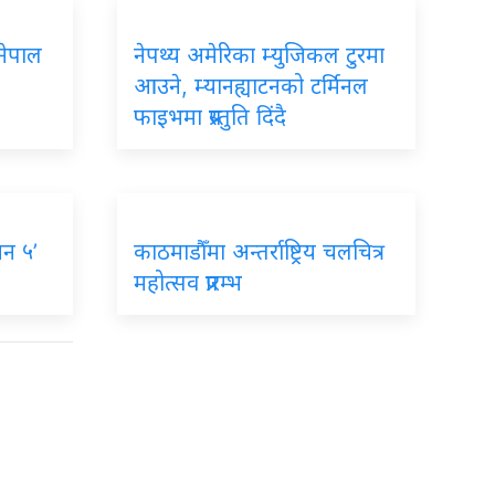
नेपाल
नेपथ्य अमेरिका म्युजिकल टुरमा
आउने, म्यानह्याटनको टर्मिनल
फाइभमा प्रस्तुति दिंदै
न ५’
काठमाडौँमा अन्तर्राष्ट्रिय चलचित्र
महोत्सव प्रारम्भ