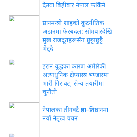
देउवा बिहीबार नेपाल फर्किने
प्रधानमन्त्री शाहको कूटनीतिक
अडानमा फेरबदल: सोमबारदेखि
प्रमुख राजदूतहरूसँग छुट्टाछुट्टै
भेट्दै
इरान युद्धका कारण अमेरिकी
अत्याधुनिक क्षेप्यास्त्र भण्डारमा
भारी गिरावट, सैन्य तयारीमा
चुनौती
नेपालका तीनवटै प्रज्ञा–प्रतिष्ठानमा
नयाँ नेतृत्व चयन