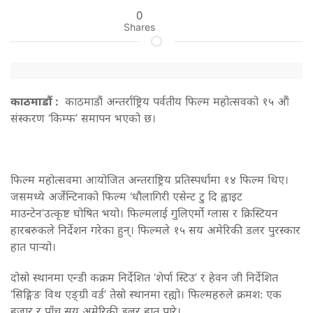
0
Shares
काठमाडौं :
काठमाडौं अन्तर्राष्ट्रिय पर्वतीय फिल्म महोत्सवको १५ औं
संस्करण ‘किम्फ’ समापन भएको छ।
फिल्म महोत्सवमा आयोजित अन्तराष्ट्रिय प्रतिस्पर्धामा १४ फिल्म थिए।
जसमध्ये अर्जेन्टिनाको फिल्म ‘धौलागिरी एसेन्ट टु दि ह्वाइट
माउन्टेन’उत्कृष्ट घोषित भयो। फिल्मलाई गुलिएर्मो ग्लास र क्रिस्टियन
हारबरुकले निर्देशन गरेका हुन्। फिल्मले १५ सय अमेरिकी डलर पुरस्कार
हात पार्‍यो।
दोस्रो स्थानमा एन्डी कक्रम निर्देशित ‘शेर्पा स्टिउ’ र हेवन जी निर्देशित
‘सिङ्गिङ विथ एङ्ग्री वर्ड’ तेस्रो स्थानमा रह्यो। फिल्महरुले क्रमश: एक
हजार र पाँच सय अमेरिकी डलर हात पारे।