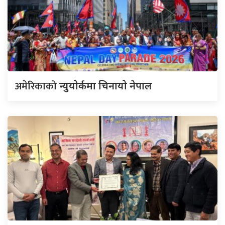
अमेरिकाको
न्युयोर्कमा चिनायो नेपाल