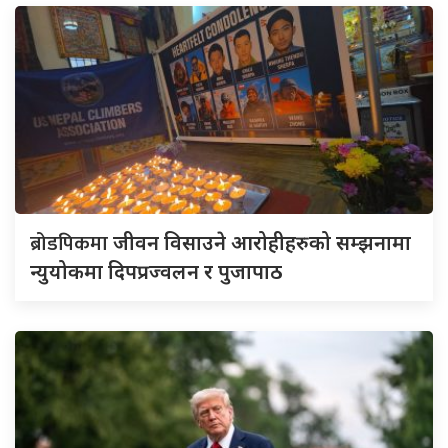
ब्रोडपिकमा
जीवन विसाउने आरोहीहरुको सम्झनामा
न्युयोकमा दिपप्रज्वलन र पुजापाठ