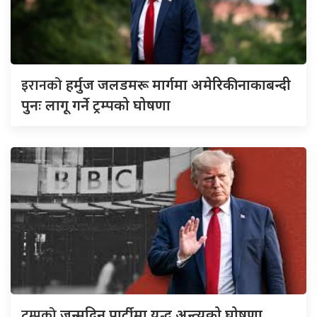
इरानको
हर्मुज जलडमरू मार्गमा अमेरिकी नाकाबन्दी
पुनः लागू गर्ने ट्रम्पको घोषणा
ट्रम्पको
जन्मदिन पार्टीमा युद्ध अन्त्यको घोषणा,