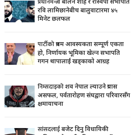
प्रधानमन्त्री
बालेन शाह र रास्वपा सभापति
रवि लामिछानेबीच बालुवाटारमा ४५
मिनेट छलफल
पार्टीको
प्रथम आवस्यकता सम्पूर्ण एकता
हो, निर्णायक भूमिका खेल्न सभापति
गगन थापालाई खड्काको आग्रह
निम्सदाइको
शव नेपाल ल्याउने प्रयास
असफल, पर्वतारोहण संघद्वारा परिवारसँग
क्षमायाचना
सांसदलाई
बजेट दिनु विधायिकी