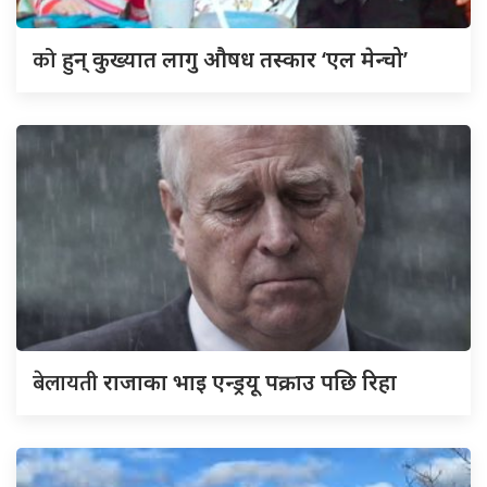
को
हुन् कुख्यात लागु औषध तस्कार ‘एल मेन्चो’
बेलायती
राजाका भाइ एन्ड्रयू पक्राउ पछि रिहा