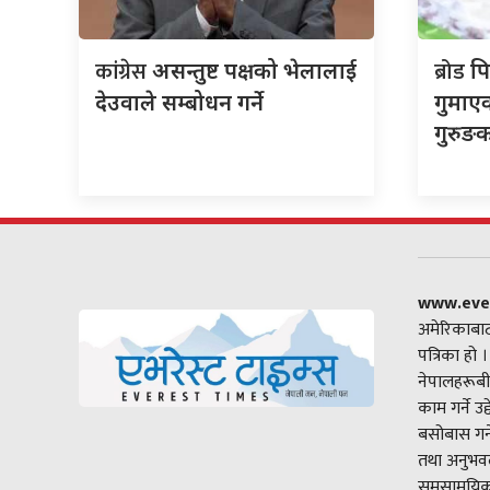
कांग्रेस
ब्रोड
असन्तुष्ट पक्षको भेलालाई
पि
देउवाले सम्बोधन गर्ने
गुमाएक
गुरुङ
www.eve
अमेरिकाबाट
पत्रिका हो 
नेपालहरूबी
काम गर्ने उ
बसोबास गर्
तथा अनुभवल
समसामयिक 