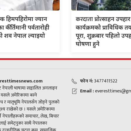
करदाता
क हिमपहिरोमा ज्यान
प्रोत्साहन उपहार
ा कीर्तिमानी पर्वतारोही
कार्यक्रमको प्राविधिक त
को शव नेपाल ल्याइयो
पूरा, शुक्रबार पहिलो उप
घोषणा हुने
resttimesnews.com
फोन नं:
3477411522
 नेपाली भाषामा सञ्चालित अनलाइन
Email :
everesttimes@gm
। यसले अमेरिकामा बस्ने
च र मातृभूमि नेपालसँग जोड्ने पुलको
द्देश्य राखेको छ । यसले अमेरिकामा
ने नेपालीहरूको समाचार, लेख, बिचार
ाई समेट्नुका साथै नेपालका
राजनीतिक घटना क्रम, सामाजिक