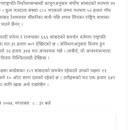
र उपराष्ट्रपति निर्वाचनसम्बन्धी कानुनअनुसार संघीय सांसदको मतभार ७९
छ । कुल मतदाता संख्या ८८० भएकाले जम्मा मतभार ५२ हजार पाँच
 सांसद रेशमलाल चौधरीका साथै पछि शपथ लिएका राष्ट्रिय सभाका
ाउने छैनन् ।
वादी फोरम र राजपाका ६६६ सांसदको समर्थन वर्तमान राष्ट्रपति
्षमा मत ३९ हजार ७०९ देखिएको छ । संविधानअनुसार विजय हुन
एकाले २६ हजार ३४४ मत आवश्यक पर्छ । त्यसैले, यो आवश्यकभन्दा
िजय निश्चितजस्तै देखिन्छ ।
ा पक्षमा कांग्रेसका १८९ सांसदको समर्थन रहेकाले उनको पक्षमा ११
 भने १० ओटा साना दलको रहेको छ । उनीहरूको मत एक हजार ६४९
लागि खास अर्थ राख्नेछैन ।
गुन २०७४, मंगलबार ८ : ३९ बजे