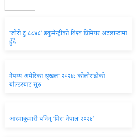
‘जीरो टु ८८४८’ डकुमेन्ट्रीको विश्व प्रिमियर अटलान्टामा
हुँदै
नेपथ्य अमेरिका श्रृंखला २०२४: कोलोराडोको
बोल्डरबाट सुरु
आस्माकुमारी बनिन् ‘मिस नेपाल २०२४’