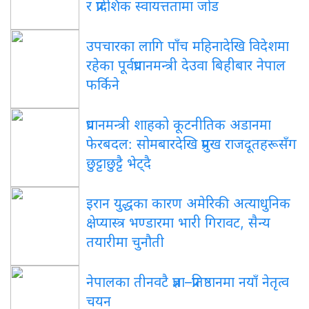
र प्रादेशिक स्वायत्ततामा जोड
उपचारका लागि पाँच महिनादेखि विदेशमा
रहेका पूर्वप्रधानमन्त्री देउवा बिहीबार नेपाल
फर्किने
प्रधानमन्त्री शाहको कूटनीतिक अडानमा
फेरबदल: सोमबारदेखि प्रमुख राजदूतहरूसँग
छुट्टाछुट्टै भेट्दै
इरान युद्धका कारण अमेरिकी अत्याधुनिक
क्षेप्यास्त्र भण्डारमा भारी गिरावट, सैन्य
तयारीमा चुनौती
नेपालका तीनवटै प्रज्ञा–प्रतिष्ठानमा नयाँ नेतृत्व
चयन